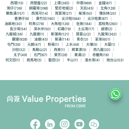
西環(15)
|
西營盤(22)
|
上環(385)
|
中環(969)
|
金鐘(87)
|
灣仔(736)
|
銅鑼灣(398)
|
堅尼地城(2)
|
天后(45)
|
北角(128)
|
鰂魚涌(157)
|
西灣河(14)
|
筲箕灣(27)
|
柴灣(50)
|
薄扶林(20)
|
香港仔(8)
|
黃竹坑(180)
|
尖沙咀(584)
|
尖沙咀東(87)
|
油麻地(30)
|
旺角(278)
|
大角咀(126)
|
佐敦(184)
|
荔枝角(260)
|
長沙灣(54)
|
深水埗(50)
|
紅磡(79)
|
土瓜灣(17)
|
啟德(2)
|
九龍城(36)
|
九龍塘(1)
|
新蒲崗(121)
|
慈雲山(2)
|
九龍灣(362)
|
觀塘(928)
|
油塘(45)
|
葵涌(114)
|
青衣(3)
|
荃灣(601)
|
屯門(26)
|
元朗(47)
|
粉嶺(1)
|
上水(48)
|
大埔(5)
|
大圍(1)
|
沙田(32)
|
馬鞍山(2)
|
西貢(1)
|
將軍澳(5)
|
西九龍(20)
|
太子(49)
|
石門(67)
|
葵芳(28)
|
東涌(2)
|
赤鱲角(16)
|
何文田(1)
|
跑馬地(5)
|
藍田(3)
|
半山(1)
|
淺水灣(4)
|
炮台山(53)