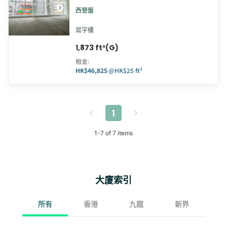
西營盤
寫字樓
1,873 ft²(G)
租金
:
HK$46,825
@
HK$25 ft²
1
1
-
7
of
7
items
大廈索引
所有
香港
九龍
新界