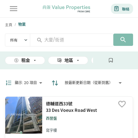
聯絡
主頁
物業
/
所有
租金
地區
面積
顯示
:
20 項目
按最新更新日期（從新到舊）
德輔道西33號
33 Des Voeux Road West
西營盤
寫字樓