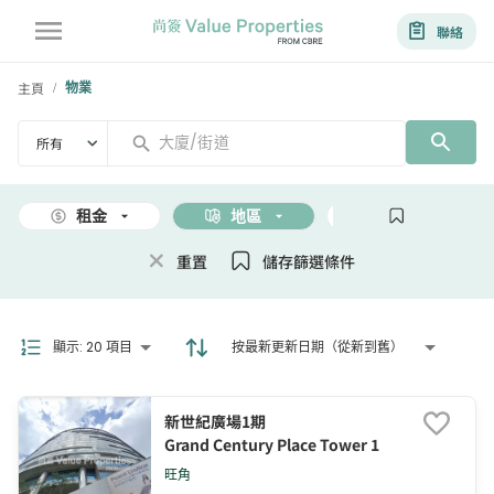
聯絡
主頁
物業
/
所有
租金
地區
面積
重置
儲存篩選條件
顯示
:
20 項目
按最新更新日期（從新到舊）
新世紀廣場1期
Grand Century Place Tower 1
旺角