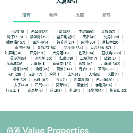
大廈索引
所有
香港
九龍
新界
西環(15)
|
西營盤(22)
|
上環(385)
|
中環(969)
|
金鐘(87)
|
灣仔(736)
|
銅鑼灣(398)
|
堅尼地城(2)
|
天后(45)
|
北角(128)
|
鰂魚涌(157)
|
西灣河(14)
|
筲箕灣(27)
|
柴灣(50)
|
薄扶林(20)
|
香港仔(8)
|
黃竹坑(180)
|
尖沙咀(584)
|
尖沙咀東(87)
|
油麻地(30)
|
旺角(278)
|
大角咀(126)
|
佐敦(184)
|
荔枝角(260)
|
長沙灣(54)
|
深水埗(50)
|
紅磡(79)
|
土瓜灣(17)
|
啟德(2)
|
九龍城(36)
|
九龍塘(1)
|
新蒲崗(121)
|
慈雲山(2)
|
九龍灣(362)
|
觀塘(928)
|
油塘(45)
|
葵涌(114)
|
青衣(3)
|
荃灣(601)
|
屯門(26)
|
元朗(47)
|
粉嶺(1)
|
上水(48)
|
大埔(5)
|
大圍(1)
|
沙田(32)
|
馬鞍山(2)
|
西貢(1)
|
將軍澳(5)
|
西九龍(20)
|
太子(49)
|
石門(67)
|
葵芳(28)
|
東涌(2)
|
赤鱲角(16)
|
何文田(1)
|
跑馬地(5)
|
藍田(3)
|
半山(1)
|
淺水灣(4)
|
炮台山(53)