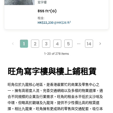
寫字樓
855 ft²(G)
租金
:
HK$22,230
@
HK$26 ft²
1
2
3
4
5
14
…
1
-
20
of
278
items
旺角寫字樓與樓上鋪租賃
旺角位於九龍核心地區，是香港最繁忙的商業及零售中心之
一，擁有高密度人流、完善交通網絡以及多樣的物業選擇，適
合不同規模的企業及行業需求。旺角的租金水平低於尖沙咀及
中環，但略高於觀塘及九龍灣，提供不少性價比高的租賃選
擇。相比九龍東，旺角擁有更成熟的零售與交通配套，吸引本