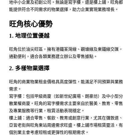
地中小企業及初創公司。無論是寫字樓，還是樓上鋪，旺角都
能提供符合不同需求的物業選擇，助力企業實現業務增長。
旺角核心優勢
1. 地理位置優越
旺角位於油尖旺區，擁有港鐵荃灣線、觀塘線及東鐵線交匯，
通勤便利，適合各類業務建立辦公及零售據點。
2. 多樣物業選擇
旺角的商業物業租金價格具高度彈性，能滿足不同預算與業務
需求。
寫字樓：包括甲級商廈（如新世紀廣場、朗豪坊）及中小型分
散業權商廈。旺角的寫字樓需求主要來自於醫美、教育、零售
及專業服務等行業，租賃活動表現穩定。
樓上鋪：適合零售、餐飲、教育或創意行業，尤其在彌敦道、
亞皆老街與旺角東站周邊需求旺盛。樓上鋪市場租賃靈活，有
個別業主會考慮短租或更彈性的租期需求。