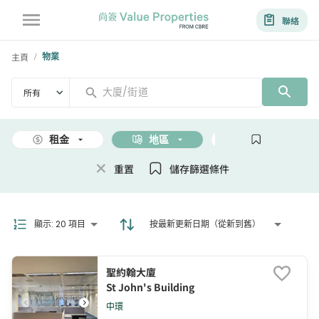
聯絡
主頁
物業
/
所有
租金
地區
面積
重置
儲存篩選條件
顯示
:
20 項目
按最新更新日期（從新到舊）
聖約翰大廈
St John's Building
中環