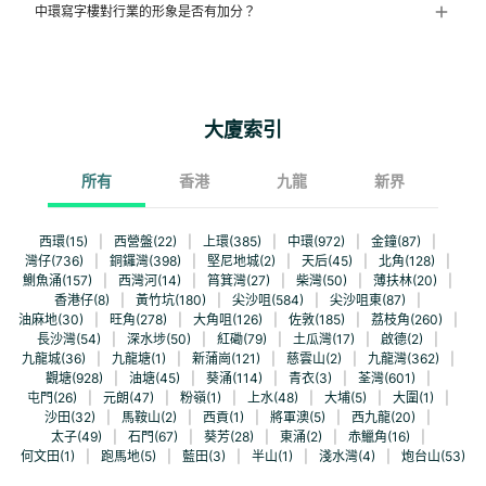
中環寫字樓對行業的形象是否有加分？
大廈索引
所有
香港
九龍
新界
西環(15)
|
西營盤(22)
|
上環(385)
|
中環(972)
|
金鐘(87)
|
灣仔(736)
|
銅鑼灣(398)
|
堅尼地城(2)
|
天后(45)
|
北角(128)
|
鰂魚涌(157)
|
西灣河(14)
|
筲箕灣(27)
|
柴灣(50)
|
薄扶林(20)
|
香港仔(8)
|
黃竹坑(180)
|
尖沙咀(584)
|
尖沙咀東(87)
|
油麻地(30)
|
旺角(278)
|
大角咀(126)
|
佐敦(185)
|
荔枝角(260)
|
長沙灣(54)
|
深水埗(50)
|
紅磡(79)
|
土瓜灣(17)
|
啟德(2)
|
九龍城(36)
|
九龍塘(1)
|
新蒲崗(121)
|
慈雲山(2)
|
九龍灣(362)
|
觀塘(928)
|
油塘(45)
|
葵涌(114)
|
青衣(3)
|
荃灣(601)
|
屯門(26)
|
元朗(47)
|
粉嶺(1)
|
上水(48)
|
大埔(5)
|
大圍(1)
|
沙田(32)
|
馬鞍山(2)
|
西貢(1)
|
將軍澳(5)
|
西九龍(20)
|
太子(49)
|
石門(67)
|
葵芳(28)
|
東涌(2)
|
赤鱲角(16)
|
何文田(1)
|
跑馬地(5)
|
藍田(3)
|
半山(1)
|
淺水灣(4)
|
炮台山(53)