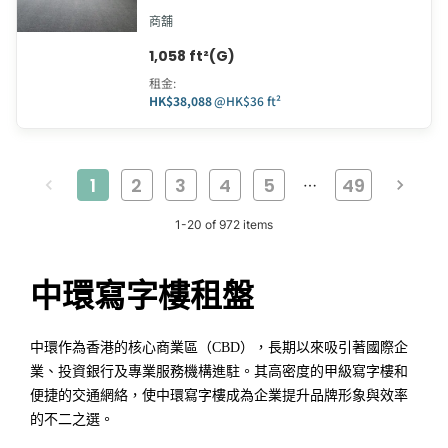
商舖
1,058 ft²(G)
租金
:
HK$38,088
@
HK$36 ft²
1
2
3
4
5
49
…
1
-
20
of
972
items
中環寫字樓租盤
中環作為香港的核心商業區（CBD），長期以來吸引著國際企
業、投資銀行及專業服務機構進駐。其高密度的甲級寫字樓和
便捷的交通網絡，使中環寫字樓成為企業提升品牌形象與效率
的不二之選。