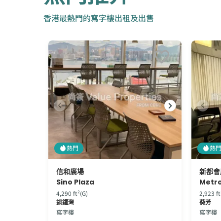
香港最熱門的寫字樓出租及出售
熱門
熱
信和廣場
新都會
Sino Plaza
Metro
4,290 ft²(G)
2,923 ft
銅鑼灣
葵芳
寫字樓
寫字樓