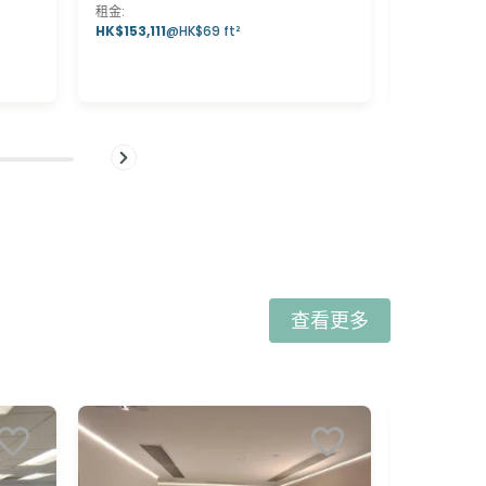
租金
:
租金
:
HK$153,111
@
HK$69 ft²
HK$682,2
查看更多