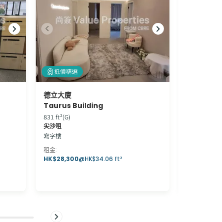
抵價精選
抵價精選
德立大廈
友邦廣場
Taurus Building
AIA Towe
831 ft²(G)
2,625 ft²(L)
尖沙咀
炮台山
寫字樓
寫字樓
租金
:
租金
:
HK$28,300
@
HK$34.06 ft²
HK$102,37