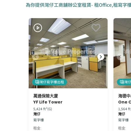
為你提供灣仔工商舖辦公室租賃- 租Office,租寫字
灣仔寫字樓出租
灣
萬通保險大廈
海德中
YF Life Tower
One C
5,424 ft²(G)
1,564 ft
灣仔
灣仔
寫字樓
寫字樓
租金
:
租金
: