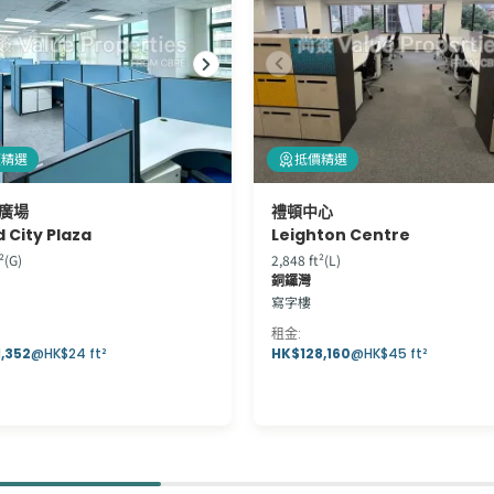
價精選
抵價精選
廣場
禮頓中心
 City Plaza
Leighton Centre
²(G)
2,848 ft²(L)
銅鑼灣
寫字樓
租金
:
,352
@
HK$24 ft²
HK$128,160
@
HK$45 ft²