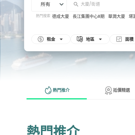
所有
熱門搜索
德成大廈
長江集團中心II期
華潤大廈
堪
租金
地區
面積
熱門推介
抵價精選
熱門推介