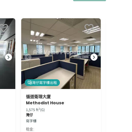
灣仔寫字樓出租
灣仔寫字
循道衛理大廈
夏愨大廈
Methodist House
Harcourt
1,575 ft²(G)
6,397 ft²(G)
灣仔
灣仔
寫字樓
寫字樓
租金
:
租金
: