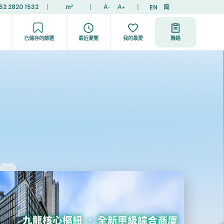
52 2820 1532
|
|
|
EN
简
m²
A
A
-
+
已儲存的篩選
最近瀏覽
我的最愛
聯絡