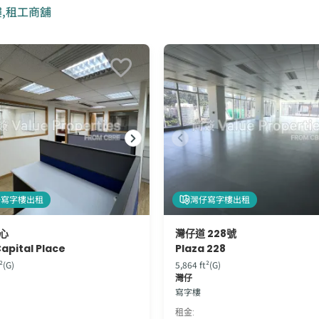
樓,租工商舖
仔寫字樓出租
灣仔寫字樓出租
心
灣仔道 228號
apital Place
Plaza 228
²(G)
5,864 ft²(G)
灣仔
寫字樓
租金
: