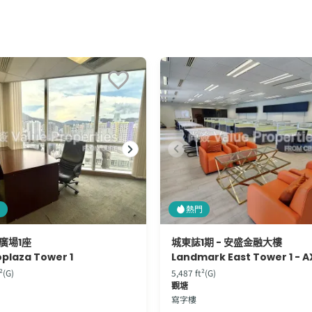
門
熱門
廣場1座
城東誌1期 - 安盛金融大樓
plaza Tower 1
²(G)
5,487 ft²(G)
觀塘
寫字樓