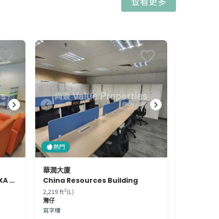
查看更多
熱門
熱門
華潤大廈
彌敦道35
Landmark East Tower 1 - AXA Tower
China Resources Building
352 Nath
2,219 ft²(L)
17,056 ft²(G
灣仔
佐敦
寫字樓
寫字樓 | 商舖