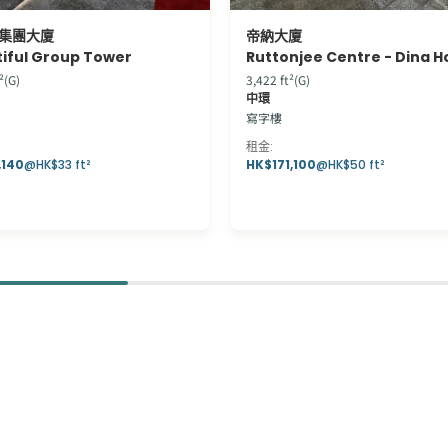
集團大廈
帝納大廈
iful Group Tower
Ruttonjee Centre - Dina 
²(G)
3,422 ft²(G)
中環
寫字樓
租金
:
,140
@
HK$33 ft²
HK$171,100
@
HK$50 ft²