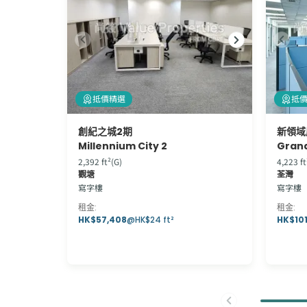
抵價精選
抵
創紀之城2期
新領域
Millennium City 2
Grand
2,392 ft²(G)
4,223 ft
觀塘
荃灣
寫字樓
寫字樓
租金
:
租金
:
HK$57,408
@
HK$24 ft²
HK$101