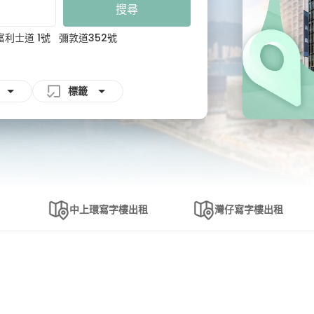
搜尋
富利士道 1號
彌敦道352號
標籤
彌敦道352號
中上環寫字樓出租
灣仔寫字樓出租