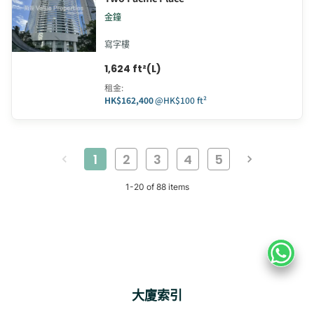
金鐘
寫字樓
1,624 ft²(L)
租金
:
HK$162,400
@
HK$100 ft²
1
2
3
4
5
1
-
20
of
88
items
大廈索引