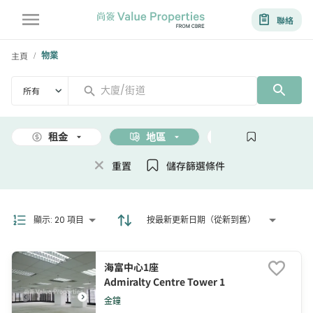
聯絡
主頁
物業
/
所有
租金
地區
面積
重置
儲存篩選條件
顯示
:
20 項目
按最新更新日期（從新到舊）
海富中心1座
Admiralty Centre Tower 1
金鐘