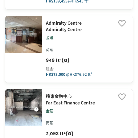
HK$139,455
@
HK$45 ft²
Admiralty Centre
Admiralty Centre
金鐘
商舖
949 ft²(G)
租金
:
HK$73,000
@
HK$76.92 ft²
遠東金融中心
Far East Finance Centre
金鐘
商舖
2,093 ft²(G)