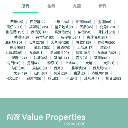
所有
香港
九龍
新界
西環(15)
|
西營盤(22)
|
上環(384)
|
中環(966)
|
金鐘(88)
|
灣仔(733)
|
銅鑼灣(395)
|
堅尼地城(2)
|
天后(45)
|
北角(128)
|
鰂魚涌(157)
|
西灣河(14)
|
筲箕灣(25)
|
柴灣(50)
|
薄扶林(20)
|
香港仔(8)
|
黃竹坑(180)
|
尖沙咀(584)
|
尖沙咀東(87)
|
油麻地(30)
|
旺角(275)
|
大角咀(126)
|
佐敦(185)
|
荔枝角(260)
|
長沙灣(54)
|
深水埗(50)
|
紅磡(79)
|
土瓜灣(17)
|
啟德(2)
|
九龍城(36)
|
九龍塘(1)
|
新蒲崗(120)
|
慈雲山(2)
|
九龍灣(362)
|
觀塘(924)
|
油塘(45)
|
葵涌(114)
|
青衣(3)
|
荃灣(600)
|
屯門(26)
|
元朗(47)
|
粉嶺(1)
|
上水(48)
|
大埔(5)
|
大圍(1)
|
沙田(30)
|
馬鞍山(2)
|
西貢(1)
|
將軍澳(5)
|
西九龍(20)
|
太子(49)
|
石門(67)
|
葵芳(28)
|
東涌(2)
|
赤鱲角(16)
|
何文田(1)
|
跑馬地(5)
|
藍田(3)
|
半山(1)
|
淺水灣(4)
|
炮台山(53)