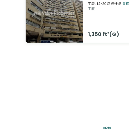
中層,
14-20號
長達路
青衣
工廈
1,350 ft²(G)
所有