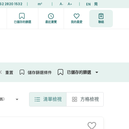
52 2820 1532
|
|
|
EN
简
m²
A
A
-
+
已儲存的篩選
最近瀏覽
我的最愛
聯絡
重置
儲存篩選條件
已儲存的篩選
清單檢視
方格檢視
舊）