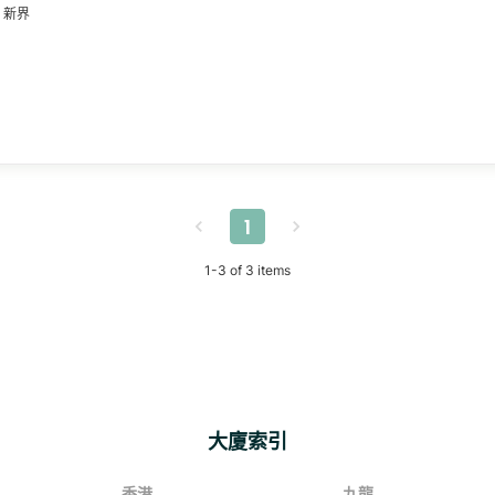
新界
1
1
-
3
of
3
items
大廈索引
香港
九龍