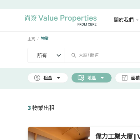
關於我們
主頁
物業
/
所有
租金
地區
面積
3
物業出租
偉力工業大廈 | Vigo