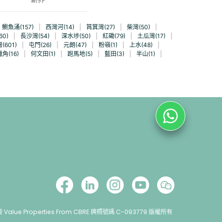
鰂魚涌(157)
|
西灣河(14)
|
筲箕灣(27)
|
柴灣(50)
|
60)
|
長沙灣(54)
|
深水埗(50)
|
紅磡(79)
|
土瓜灣(17)
|
(601)
|
屯門(26)
|
元朗(47)
|
粉嶺(1)
|
上水(48)
|
角(16)
|
何文田(1)
|
跑馬地(5)
|
藍田(3)
|
半山(1)
|
lue Properties From CBRE 牌照號碼 C-093779 版權所有