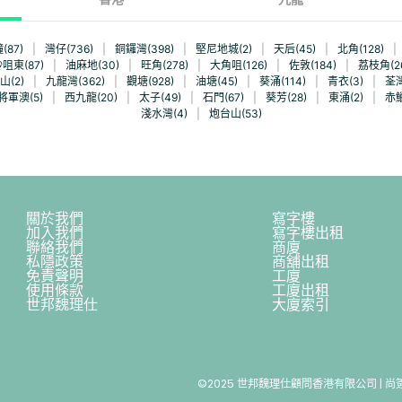
(87)
|
灣仔(736)
|
銅鑼灣(398)
|
堅尼地城(2)
|
天后(45)
|
北角(128)
|
咀東(87)
|
油麻地(30)
|
旺角(278)
|
大角咀(126)
|
佐敦(184)
|
荔枝角(2
山(2)
|
九龍灣(362)
|
觀塘(928)
|
油塘(45)
|
葵涌(114)
|
青衣(3)
|
荃灣
將軍澳(5)
|
西九龍(20)
|
太子(49)
|
石門(67)
|
葵芳(28)
|
東涌(2)
|
赤鱲
淺水灣(4)
|
炮台山(53)
關於我們
寫字樓
加入我們
寫字樓出租
聯絡我們
商廈
私隱政策
商舖出租
免責聲明
工廈
使用條款
工廈出租
世邦魏理仕
大廈索引
©2025 世邦魏理仕顧問香港有限公司 | 尚簽 Va