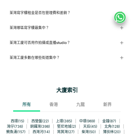
荃灣寫字樓租金是否包管理費和差餉？
荃灣哪區寫字樓最集中？
荃灣工廈可否用作拍攝或直播studio？
荃灣工廈多數在哪些街道集中？
大廈索引
所有
香港
九龍
新界
西環(15)
|
西營盤(22)
|
上環(385)
|
中環(969)
|
金鐘(87)
|
灣仔(736)
|
銅鑼灣(398)
|
堅尼地城(2)
|
天后(45)
|
北角(128)
|
鰂魚涌(157)
|
西灣河(14)
|
筲箕灣(27)
|
柴灣(50)
|
薄扶林(20)
|