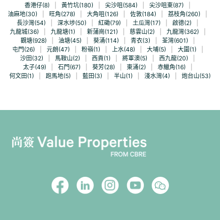
香港仔(8)
|
黃竹坑(180)
|
尖沙咀(584)
|
尖沙咀東(87)
|
油麻地(30)
|
旺角(278)
|
大角咀(126)
|
佐敦(184)
|
荔枝角(260)
|
長沙灣(54)
|
深水埗(50)
|
紅磡(79)
|
土瓜灣(17)
|
啟德(2)
|
九龍城(36)
|
九龍塘(1)
|
新蒲崗(121)
|
慈雲山(2)
|
九龍灣(362)
|
觀塘(928)
|
油塘(45)
|
葵涌(114)
|
青衣(3)
|
荃灣(601)
|
屯門(26)
|
元朗(47)
|
粉嶺(1)
|
上水(48)
|
大埔(5)
|
大圍(1)
|
沙田(32)
|
馬鞍山(2)
|
西貢(1)
|
將軍澳(5)
|
西九龍(20)
|
太子(49)
|
石門(67)
|
葵芳(28)
|
東涌(2)
|
赤鱲角(16)
|
何文田(1)
|
跑馬地(5)
|
藍田(3)
|
半山(1)
|
淺水灣(4)
|
炮台山(53)