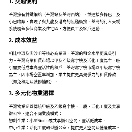
1. 交通便利
荃灣擁有雙鐵網絡（荃灣站及荃灣西站），並連接多條巴士及
小巴路線，實現了與九龍及港島的無縫銜接。荃灣的行人天橋
系統覆蓋多個商業及住宅區，方便員工及客戶通勤。
2. 成本效益
相比中環及尖沙咀等核心商業區，荃灣的租金水平更具吸引
力。荃灣商業租賃市場以甲及乙級寫字樓及活化工廈為主，吸
引需要低成本高靈活性的租戶。荃灣寫字樓市場以甲級寫字樓
為主，因市場空置率增加，業主提供更具競爭力的租賃條款
（如免租期及裝修補貼）。
3. 多元化物業選擇
荃灣物業涵蓋傳統甲級及乙級寫字樓、工廈、活化工廈及共享
辦公室，適合不同業務模式：
初創企業：小型Studio或共享辦公空間，靈活低成本。
中小企業：活化工廈轉型辦公室，提供更大空間及低廉成本。