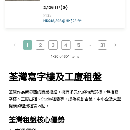
2,126 ft²(G)
租金
:
HK$48,898
@
HK$23 ft²
1
2
3
4
5
31
…
1
-
20
of
601
items
荃灣寫字樓及工廈租盤
荃灣作為新界西的商業樞紐，擁有多元化的物業選擇，包括寫
字樓、工廈出租、Studio租盤等，成為初創企業、中小企及大型
機構的理想租賃地點。
荃灣租盤核心優勢