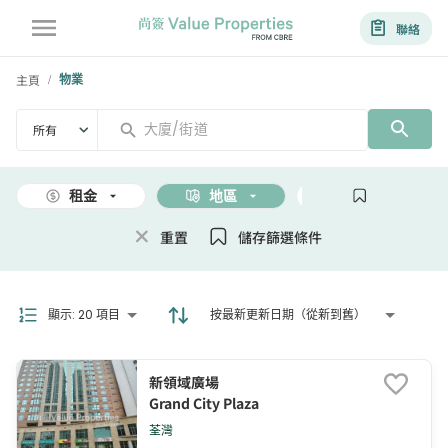
聯絡
主頁
物業
/
所有
租金
地區
面積
重置
儲存篩選條件
顯示
:
20 項目
按最新更新日期（從新到舊）
新領域廣場
Grand City Plaza
荃灣