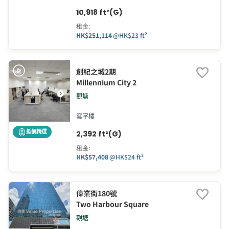
10,918 ft²(G)
租金
:
HK$251,114
@
HK$23 ft²
創紀之城2期
Millennium City 2
觀塘
寫字樓
抵價精選
2,392 ft²(G)
租金
:
HK$57,408
@
HK$24 ft²
偉業街180號
Two Harbour Square
觀塘