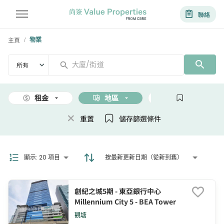
聯絡
主頁
物業
/
所有
租金
地區
面積
重置
儲存篩選條件
顯示
:
20 項目
按最新更新日期（從新到舊）
創紀之城5期 - 東亞銀行中心
Millennium City 5 - BEA Tower
觀塘