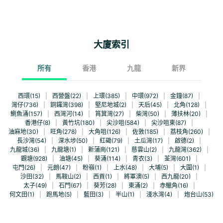
大廈索引
所有
香港
九龍
新界
西環(15)
|
西營盤(22)
|
上環(385)
|
中環(972)
|
金鐘(87)
|
灣仔(736)
|
銅鑼灣(398)
|
堅尼地城(2)
|
天后(45)
|
北角(128)
|
鰂魚涌(157)
|
西灣河(14)
|
筲箕灣(27)
|
柴灣(50)
|
薄扶林(20)
|
香港仔(8)
|
黃竹坑(180)
|
尖沙咀(584)
|
尖沙咀東(87)
|
油麻地(30)
|
旺角(278)
|
大角咀(126)
|
佐敦(185)
|
荔枝角(260)
|
長沙灣(54)
|
深水埗(50)
|
紅磡(79)
|
土瓜灣(17)
|
啟德(2)
|
九龍城(36)
|
九龍塘(1)
|
新蒲崗(121)
|
慈雲山(2)
|
九龍灣(362)
|
觀塘(928)
|
油塘(45)
|
葵涌(114)
|
青衣(3)
|
荃灣(601)
|
屯門(26)
|
元朗(47)
|
粉嶺(1)
|
上水(48)
|
大埔(5)
|
大圍(1)
|
沙田(32)
|
馬鞍山(2)
|
西貢(1)
|
將軍澳(5)
|
西九龍(20)
|
太子(49)
|
石門(67)
|
葵芳(28)
|
東涌(2)
|
赤鱲角(16)
|
何文田(1)
|
跑馬地(5)
|
藍田(3)
|
半山(1)
|
淺水灣(4)
|
炮台山(53)