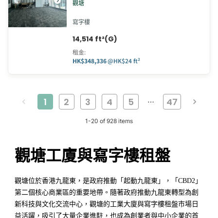
觀塘
寫字樓
14,514 ft²(G)
租金
:
HK$348,336
@
HK$24 ft²
1
2
3
4
5
47
…
1
-
20
of
928
items
觀塘工廈與寫字樓租盤
觀塘位於香港九龍東，是政府推動「起動九龍東」，「CBD2」
第二個核心商業區的重要地帶。隨著政府推動九龍東轉型為創
新科技與文化交流中心，觀塘的工業大廈與寫字樓租盤市場日
益活躍，吸引了大量企業進駐，也成為創業者與中小企業的首