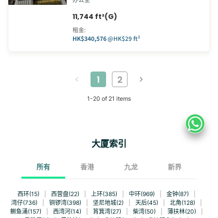
11,744 ft²(G)
租金
:
HK$340,576
@
HK$29 ft²
1
2
1
-
20
of
21
items
大厦索引
所有
香港
九龙
新界
西环(15)
|
西营盘(22)
|
上环(385)
|
中环(969)
|
金钟(87)
|
湾仔(736)
|
铜锣湾(398)
|
坚尼地城(2)
|
天后(45)
|
北角(128)
|
鲗鱼涌(157)
|
西湾河(14)
|
筲箕湾(27)
|
柴湾(50)
|
薄扶林(20)
|