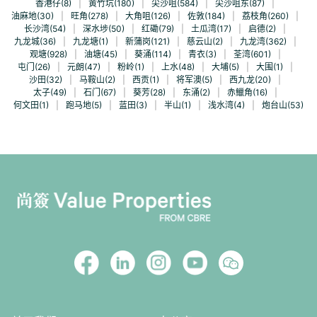
香港仔(8)
|
黄竹坑(180)
|
尖沙咀(584)
|
尖沙咀东(87)
|
油麻地(30)
|
旺角(278)
|
大角咀(126)
|
佐敦(184)
|
荔枝角(260)
|
长沙湾(54)
|
深水埗(50)
|
红磡(79)
|
土瓜湾(17)
|
启德(2)
|
九龙城(36)
|
九龙塘(1)
|
新蒲岗(121)
|
慈云山(2)
|
九龙湾(362)
|
观塘(928)
|
油塘(45)
|
葵涌(114)
|
青衣(3)
|
荃湾(601)
|
屯门(26)
|
元朗(47)
|
粉岭(1)
|
上水(48)
|
大埔(5)
|
大围(1)
|
沙田(32)
|
马鞍山(2)
|
西贡(1)
|
将军澳(5)
|
西九龙(20)
|
太子(49)
|
石门(67)
|
葵芳(28)
|
东涌(2)
|
赤鱲角(16)
|
何文田(1)
|
跑马地(5)
|
蓝田(3)
|
半山(1)
|
浅水湾(4)
|
炮台山(53)