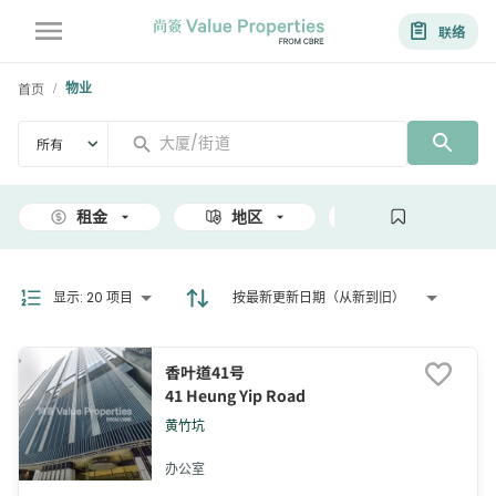
联络
首页
物业
/
所有
租金
地区
面积
显示
:
20 项目
按最新更新日期（从新到旧）
香叶道41号
41 Heung Yip Road
黄竹坑
办公室