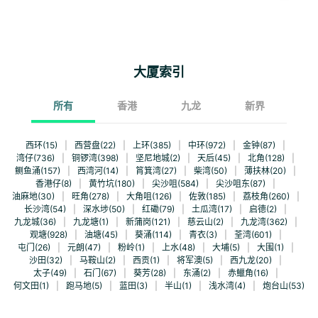
大厦索引
所有
香港
九龙
新界
西环(15)
|
西营盘(22)
|
上环(385)
|
中环(972)
|
金钟(87)
|
湾仔(736)
|
铜锣湾(398)
|
坚尼地城(2)
|
天后(45)
|
北角(128)
|
鲗鱼涌(157)
|
西湾河(14)
|
筲箕湾(27)
|
柴湾(50)
|
薄扶林(20)
|
香港仔(8)
|
黄竹坑(180)
|
尖沙咀(584)
|
尖沙咀东(87)
|
油麻地(30)
|
旺角(278)
|
大角咀(126)
|
佐敦(185)
|
荔枝角(260)
|
长沙湾(54)
|
深水埗(50)
|
红磡(79)
|
土瓜湾(17)
|
启德(2)
|
九龙城(36)
|
九龙塘(1)
|
新蒲岗(121)
|
慈云山(2)
|
九龙湾(362)
|
观塘(928)
|
油塘(45)
|
葵涌(114)
|
青衣(3)
|
荃湾(601)
|
屯门(26)
|
元朗(47)
|
粉岭(1)
|
上水(48)
|
大埔(5)
|
大围(1)
|
沙田(32)
|
马鞍山(2)
|
西贡(1)
|
将军澳(5)
|
西九龙(20)
|
太子(49)
|
石门(67)
|
葵芳(28)
|
东涌(2)
|
赤鱲角(16)
|
何文田(1)
|
跑马地(5)
|
蓝田(3)
|
半山(1)
|
浅水湾(4)
|
炮台山(53)