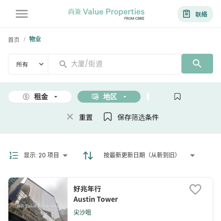
联络
首页
物业
/
所有
租金
地区
面积
重置
保存筛选条件
显示
:
20 项目
按最新更新日期（从新到旧）
好兆年行
Austin Tower
尖沙咀