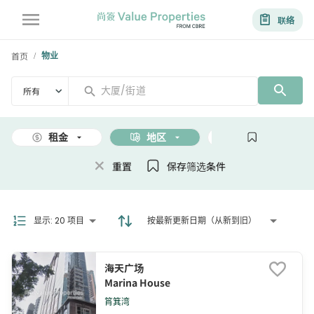
联络
首页
物业
/
所有
租金
地区
面积
重置
保存筛选条件
显示
:
20 项目
按最新更新日期（从新到旧）
海天广场
Marina House
筲箕湾