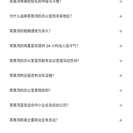
筲箕湾有哪些知名的甲级写字楼？
为什么选择筲箕湾的办公室而非其他区？
筲箕湾的租期通常为多久？
筲箕湾的商厦是否提供 24 小时出入及冷气？
筲箕湾的办公室是否配有会议室或活动空间？
筲箕湾附近是否有泊车设施？
筲箕湾的办公室景观如何？
筲箕湾是否适合中小企业及初创公司？
筲箕湾距离主要商业区有多远？