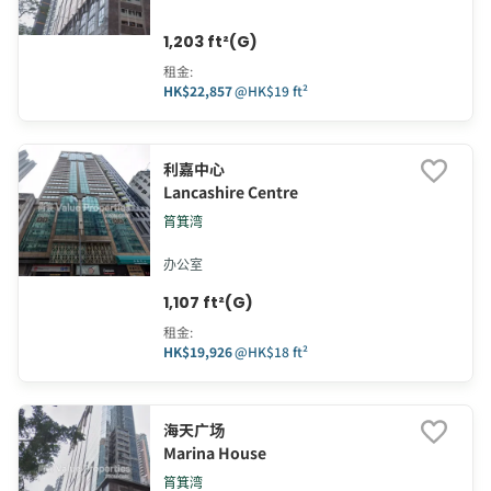
1,203 ft²(G)
租金
:
HK$22,857
@
HK$19 ft²
利嘉中心
Lancashire Centre
筲箕湾
办公室
1,107 ft²(G)
租金
:
HK$19,926
@
HK$18 ft²
海天广场
Marina House
筲箕湾