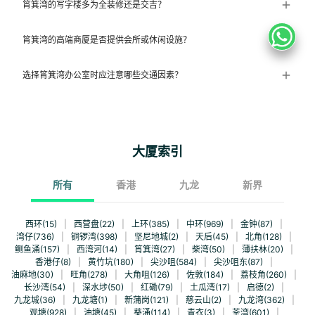
筲箕湾的写字楼多为全装修还是交吉？
筲箕湾的高端商厦是否提供会所或休闲设施？
选择筲箕湾办公室时应注意哪些交通因素？
大厦索引
所有
香港
九龙
新界
西环(15)
|
西营盘(22)
|
上环(385)
|
中环(969)
|
金钟(87)
|
湾仔(736)
|
铜锣湾(398)
|
坚尼地城(2)
|
天后(45)
|
北角(128)
|
鲗鱼涌(157)
|
西湾河(14)
|
筲箕湾(27)
|
柴湾(50)
|
薄扶林(20)
|
香港仔(8)
|
黄竹坑(180)
|
尖沙咀(584)
|
尖沙咀东(87)
|
油麻地(30)
|
旺角(278)
|
大角咀(126)
|
佐敦(184)
|
荔枝角(260)
|
长沙湾(54)
|
深水埗(50)
|
红磡(79)
|
土瓜湾(17)
|
启德(2)
|
九龙城(36)
|
九龙塘(1)
|
新蒲岗(121)
|
慈云山(2)
|
九龙湾(362)
|
观塘(928)
|
油塘(45)
|
葵涌(114)
|
青衣(3)
|
荃湾(601)
|