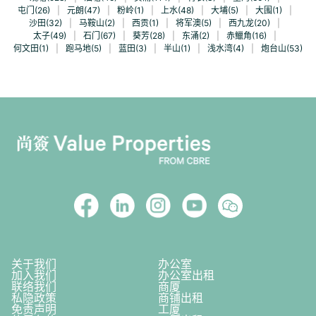
屯门(26)
|
元朗(47)
|
粉岭(1)
|
上水(48)
|
大埔(5)
|
大围(1)
|
沙田(32)
|
马鞍山(2)
|
西贡(1)
|
将军澳(5)
|
西九龙(20)
|
太子(49)
|
石门(67)
|
葵芳(28)
|
东涌(2)
|
赤鱲角(16)
|
何文田(1)
|
跑马地(5)
|
蓝田(3)
|
半山(1)
|
浅水湾(4)
|
炮台山(53)
关于我们
办公室
加入我们
办公室出租
联络我们
商厦
私隐政策
商铺出租
免责声明
工厦