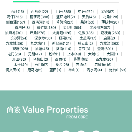
西环(15)
|
西营盘(22)
|
上环(385)
|
中环(972)
|
金钟(87)
|
湾仔(735)
|
铜锣湾(398)
|
坚尼地城(2)
|
天后(45)
|
北角(128)
|
鲗鱼涌(157)
|
西湾河(14)
|
筲箕湾(27)
|
柴湾(50)
|
薄扶林(20)
|
香港仔(8)
|
黄竹坑(180)
|
尖沙咀(584)
|
尖沙咀东(87)
|
油麻地(30)
|
旺角(278)
|
大角咀(126)
|
佐敦(185)
|
荔枝角(260)
|
长沙湾(54)
|
深水埗(50)
|
红磡(79)
|
土瓜湾(17)
|
启德(2)
|
九龙城(36)
|
九龙塘(1)
|
新蒲岗(121)
|
慈云山(2)
|
九龙湾(362)
|
观塘(928)
|
油塘(45)
|
葵涌(114)
|
青衣(3)
|
荃湾(601)
|
屯门(26)
|
元朗(47)
|
粉岭(1)
|
上水(48)
|
大埔(5)
|
大围(1)
|
沙田(32)
|
马鞍山(2)
|
西贡(1)
|
将军澳(5)
|
西九龙(20)
|
太子(49)
|
石门(67)
|
葵芳(28)
|
东涌(2)
|
赤鱲角(16)
|
何文田(1)
|
跑马地(5)
|
蓝田(3)
|
半山(1)
|
浅水湾(4)
|
炮台山(53)