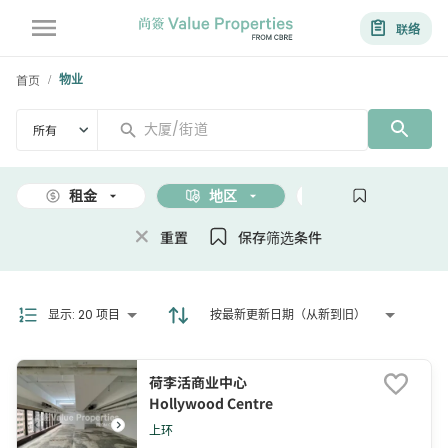
联络
首页
物业
/
所有
租金
地区
面积
重置
保存筛选条件
显示
:
20 项目
按最新更新日期（从新到旧）
荷李活商业中心
Hollywood Centre
上环