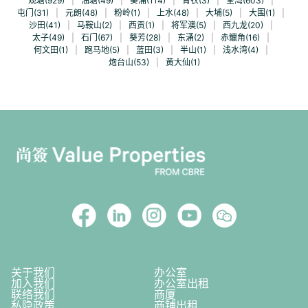
观塘(929)
|
油塘(49)
|
葵涌(114)
|
青衣(3)
|
荃湾(603)
|
屯门(31)
|
元朗(48)
|
粉岭(1)
|
上水(48)
|
大埔(5)
|
大围(1)
|
沙田(41)
|
马鞍山(2)
|
西贡(1)
|
将军澳(5)
|
西九龙(20)
|
太子(49)
|
石门(67)
|
葵芳(28)
|
东涌(2)
|
赤鱲角(16)
|
何文田(1)
|
跑马地(5)
|
蓝田(3)
|
半山(1)
|
浅水湾(4)
|
炮台山(53)
|
黄大仙(1)
关于我们
办公室
加入我们
办公室出租
联络我们
商厦
私隐政策
商铺出租