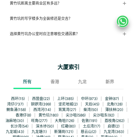
黄竹坑距离主要商业区有多远？
黄竹坑的写字楼多为全装修还是交吉？
选择黄竹坑办公室时应注意哪些交通因素？
大厦索引
所有
香港
九龙
新界
西环(15)
|
西营盘(22)
|
上环(385)
|
中环(973)
|
金钟(87)
|
湾仔(737)
|
铜锣湾(399)
|
坚尼地城(2)
|
天后(45)
|
北角(128)
|
鲗鱼涌(158)
|
西湾河(14)
|
筲箕湾(27)
|
柴湾(50)
|
薄扶林(20)
|
香港仔(8)
|
黄竹坑(180)
|
尖沙咀(586)
|
尖沙咀东(92)
|
油麻地(30)
|
旺角(277)
|
大角咀(126)
|
佐敦(191)
|
荔枝角(262)
|
长沙湾(54)
|
深水埗(50)
|
红磡(80)
|
土瓜湾(17)
|
启德(2)
|
九龙城(43)
|
九龙塘(1)
|
新蒲岗(121)
|
慈云山(2)
|
九龙湾(363)
|