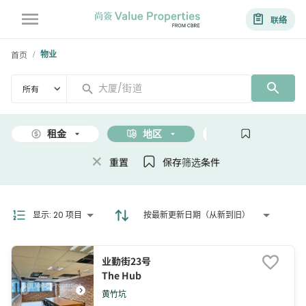
联络
首页
物业
/
所有
租金
地区
面积
重置
保存筛选条件
显示
:
20 项目
按最新更新日期（从新到旧）
业勤街23号
The Hub
黄竹坑