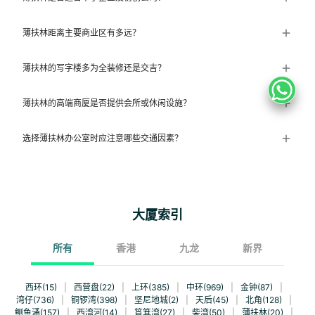
薄扶林距离主要商业区有多远？
薄扶林的写字楼多为全装修还是交吉？
薄扶林的高端商厦是否提供会所或休闲设施？
选择薄扶林办公室时应注意哪些交通因素？
大厦索引
所有
香港
九龙
新界
西环(15)
|
西营盘(22)
|
上环(385)
|
中环(969)
|
金钟(87)
|
湾仔(736)
|
铜锣湾(398)
|
坚尼地城(2)
|
天后(45)
|
北角(128)
|
鲗鱼涌(157)
|
西湾河(14)
|
筲箕湾(27)
|
柴湾(50)
|
薄扶林(20)
|