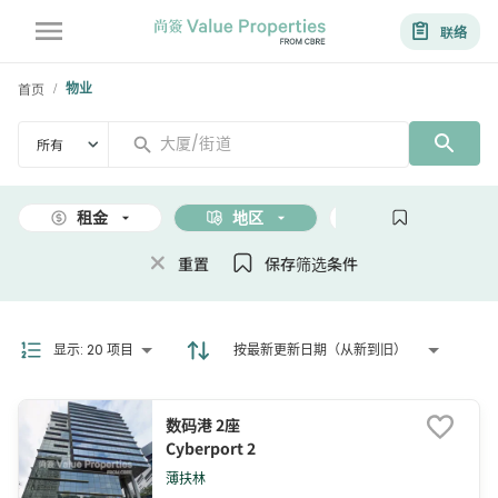
联络
首页
物业
/
所有
租金
地区
面积
重置
保存筛选条件
显示
:
20 项目
按最新更新日期（从新到旧）
数码港 2座
Cyberport 2
薄扶林