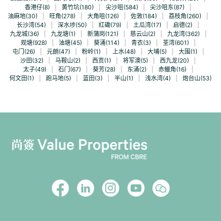
香港仔(8)
|
黄竹坑(180)
|
尖沙咀(584)
|
尖沙咀东(87)
|
油麻地(30)
|
旺角(278)
|
大角咀(126)
|
佐敦(184)
|
荔枝角(260)
|
长沙湾(54)
|
深水埗(50)
|
红磡(79)
|
土瓜湾(17)
|
启德(2)
|
九龙城(36)
|
九龙塘(1)
|
新蒲岗(121)
|
慈云山(2)
|
九龙湾(362)
|
观塘(928)
|
油塘(45)
|
葵涌(114)
|
青衣(3)
|
荃湾(601)
|
屯门(26)
|
元朗(47)
|
粉岭(1)
|
上水(48)
|
大埔(5)
|
大围(1)
|
沙田(32)
|
马鞍山(2)
|
西贡(1)
|
将军澳(5)
|
西九龙(20)
|
太子(49)
|
石门(67)
|
葵芳(28)
|
东涌(2)
|
赤鱲角(16)
|
何文田(1)
|
跑马地(5)
|
蓝田(3)
|
半山(1)
|
浅水湾(4)
|
炮台山(53)