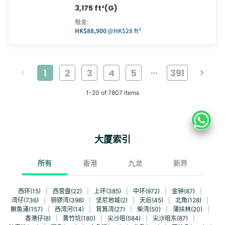
3,175 ft²(G)
租金
:
HK$88,900
@
HK$28 ft²
1
2
3
4
5
391
…
1
-
20
of
7807
items
大厦索引
所有
香港
九龙
新界
西环(15)
|
西营盘(22)
|
上环(385)
|
中环(972)
|
金钟(87)
|
湾仔(736)
|
铜锣湾(398)
|
坚尼地城(2)
|
天后(45)
|
北角(128)
|
鲗鱼涌(157)
|
西湾河(14)
|
筲箕湾(27)
|
柴湾(50)
|
薄扶林(20)
|
香港仔(8)
|
黄竹坑(180)
|
尖沙咀(584)
|
尖沙咀东(87)
|