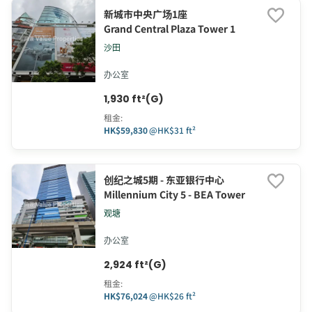
新城市中央广场1座
Grand Central Plaza Tower 1
沙田
办公室
1,930 ft²(G)
租金
:
HK$59,830
@
HK$31 ft²
创纪之城5期 - 东亚银行中心
Millennium City 5 - BEA Tower
观塘
办公室
2,924 ft²(G)
租金
:
HK$76,024
@
HK$26 ft²