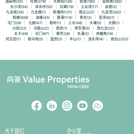
油麻地(30)
|
旺角(278)
|
大角咀(126)
|
佐敦(185)
|
荔枝角(260)
|
长沙湾(54)
|
深水埗(50)
|
红磡(79)
|
土瓜湾(17)
|
启德(2)
|
九龙城(36)
|
九龙塘(1)
|
新蒲岗(121)
|
慈云山(2)
|
九龙湾(362)
|
观塘(928)
|
油塘(45)
|
葵涌(114)
|
青衣(3)
|
荃湾(601)
|
屯门(26)
|
元朗(47)
|
粉岭(1)
|
上水(48)
|
大埔(5)
|
大围(1)
|
沙田(32)
|
马鞍山(2)
|
西贡(1)
|
将军澳(5)
|
西九龙(20)
|
太子(49)
|
石门(67)
|
葵芳(28)
|
东涌(2)
|
赤鱲角(16)
|
何文田(1)
|
跑马地(5)
|
蓝田(3)
|
半山(1)
|
浅水湾(4)
|
炮台山(53)
关于我们
办公室