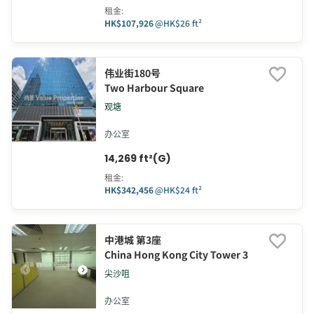
租金
:
HK$107,926
@
HK$26 ft²
伟业街180号
Two Harbour Square
观塘
办公室
14,269 ft²(G)
租金
:
HK$342,456
@
HK$24 ft²
中港城 第3座
China Hong Kong City Tower 3
尖沙咀
办公室