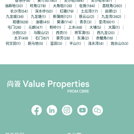
香港仔(8)
|
黄竹坑(180)
|
尖沙咀(584)
|
尖沙咀东(87)
|
油麻地(30)
|
旺角(278)
|
大角咀(126)
|
佐敦(184)
|
荔枝角(260)
|
长沙湾(54)
|
深水埗(50)
|
红磡(79)
|
土瓜湾(17)
|
启德(2)
|
九龙城(36)
|
九龙塘(1)
|
新蒲岗(121)
|
慈云山(2)
|
九龙湾(362)
|
观塘(928)
|
油塘(45)
|
葵涌(114)
|
青衣(3)
|
荃湾(601)
|
屯门(26)
|
元朗(47)
|
粉岭(1)
|
上水(48)
|
大埔(5)
|
大围(1)
|
沙田(32)
|
马鞍山(2)
|
西贡(1)
|
将军澳(5)
|
西九龙(20)
|
太子(49)
|
石门(67)
|
葵芳(28)
|
东涌(2)
|
赤鱲角(16)
|
何文田(1)
|
跑马地(5)
|
蓝田(3)
|
半山(1)
|
浅水湾(4)
|
炮台山(53)