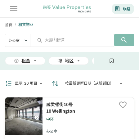
联络
首页
租赁物业
/
办公室
租金
地区
面积
显示
:
20 项目
按最新更新日期（从新到旧）
威灵顿街10号
10 Wellington
中环
办公室