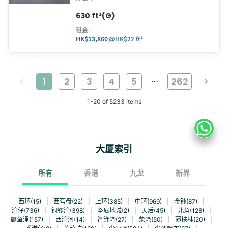
630 ft²(G)
租金
:
HK$13,860
@
HK$22 ft²
1
2
3
4
5
262
…
1
-
20
of
5233
items
大厦索引
所有
香港
九龙
新界
西环(15)
|
西营盘(22)
|
上环(385)
|
中环(969)
|
金钟(87)
|
湾仔(736)
|
铜锣湾(398)
|
坚尼地城(2)
|
天后(45)
|
北角(128)
|
鲗鱼涌(157)
|
西湾河(14)
|
筲箕湾(27)
|
柴湾(50)
|
薄扶林(20)
|