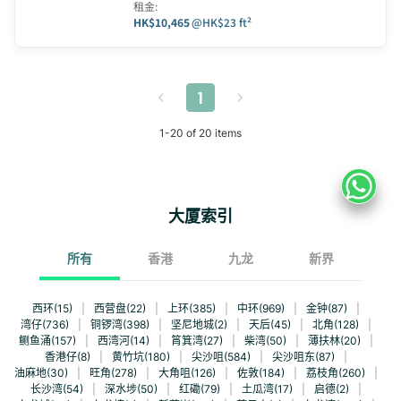
租金
:
HK$10,465
@
HK$23 ft²
1
1
-
20
of
20
items
大厦索引
所有
香港
九龙
新界
西环(15)
|
西营盘(22)
|
上环(385)
|
中环(969)
|
金钟(87)
|
湾仔(736)
|
铜锣湾(398)
|
坚尼地城(2)
|
天后(45)
|
北角(128)
|
鲗鱼涌(157)
|
西湾河(14)
|
筲箕湾(27)
|
柴湾(50)
|
薄扶林(20)
|
香港仔(8)
|
黄竹坑(180)
|
尖沙咀(584)
|
尖沙咀东(87)
|
油麻地(30)
|
旺角(278)
|
大角咀(126)
|
佐敦(184)
|
荔枝角(260)
|
长沙湾(54)
|
深水埗(50)
|
红磡(79)
|
土瓜湾(17)
|
启德(2)
|