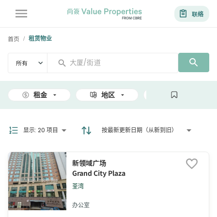
联络
首页
租赁物业
/
所有
租金
地区
面积
显示
:
20 项目
按最新更新日期（从新到旧）
新领域广场
Grand City Plaza
荃湾
办公室