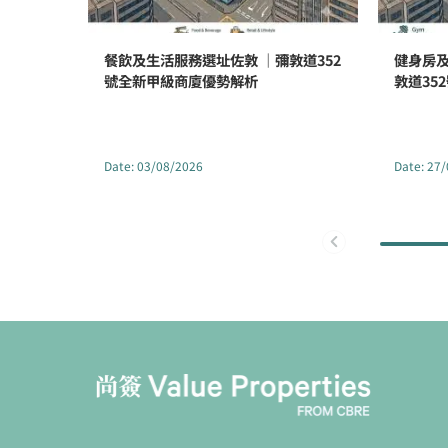
餐飲及生活服務選址佐敦 ｜彌敦道352
健身房及
號全新甲級商廈優勢解析
敦道35
Date
:
03/08/2026
Date
:
27/