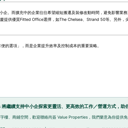
創及中小企。而擴充中的企業往往希望縮短搬遷及裝修改動時間，避免影響業務運作，亦
tted Office選擇，如The Chelsea、Strand 50等。另外，
再只是「方便的選項」，而是企業提升效率及控制成本的重要策略。
perties 將繼續支持中小企探索更靈活、更高效的工作／營運方式
樓、商鋪空間，歡迎聯絡尚簽 Value Properties，我們樂意為你提