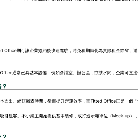
ed Office則可讓企業簽約後快速進駐，將免租期轉化為實際租金節省
d Office通常已具基本設備，例如會議室、辦公區，或茶水間，企業可
略？
出、縮短搬遷時間，從而提升營運效率，而Fitted Office正是一
吸引租客。不少業主開始提供基本裝修，或打造示範單位（Mock-up
e？