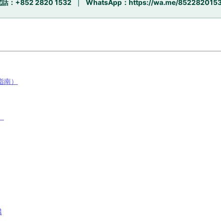
話：+852 2820 1532
|
WhatsApp：
https://wa.me/852282015
指南）
）
構