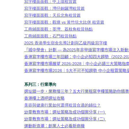
寫字樓面面觀：中上環租賃篇
寫字樓面面觀：灣仔銅鑼灣租賃篇
寫字樓面面觀：天后北角租賃篇
寫字樓面面觀：觀塘 vs 黃竹坑大比併 租賃篇
工商鋪面面觀：荃灣、荔枝角租賃熱點
工商鋪面面觀：石門租賃熱點
2025 香港學生宿舍先導計劃與乙級丙級寫字樓
「城中學舍」計劃
—
為
2025
年非甲級寫字樓市場注入新
香港寫字樓市場三年回顧：中小企必知四大趨勢（
2022-20
香港寫字樓市場展望
2026-2028
｜中小企必讀三大策略指
香港寫字樓市場
2026
｜
5
大不可不知趨勢 中小企租賃策略
系列三：行業導向
選址錯一步，業務慢三年？五大行業租寫字樓策略助你精準
香港樓上酒吧選址攻略
美容與健康行業如何選擇租賃合適的鋪位？
幼童教育市場：選址策略及成功個案分享
(
一
)
幼童教育市場：選址策略及成功個案分享
(
二
)
運動新浪潮：創業人士必看新商機