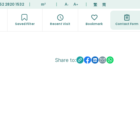
52 2820 1532
|
|
|
繁
简
m²
A
A
-
+
Saved Filter
Recent Visit
Bookmark
Contact Form
Share to: