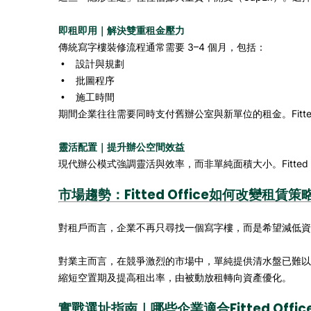
即租即用｜解決雙重租金壓力
傳統寫字樓裝修流程通常需要 3–4 個月，包括：
設計與規劃
•
批圖程序
•
施工時間
•
期間企業往往需要同時支付舊辦公室與新單位的租金。Fitt
靈活配置｜提升辦公空間效益
現代辦公模式強調靈活與效率，而非單純面積大小。Fitte
市場趨勢：Fitted Office如何改變租賃策
對租戶而言，企業不再只尋找一個寫字樓，而是希望減低資本支
對業主而言，在競爭激烈的市場中，單純提供清水盤已難以
縮短空置期及提高租出率，由被動放租轉向資產優化。
實戰選址指南｜哪些企業適合Fitted Offic