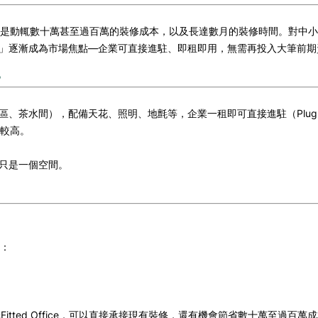
是動輒數十萬甚至過百萬的裝修成本，以及長達數月的裝修時間。對中小
寫字樓）」逐漸成為市場焦點—企業可直接進駐、即租即用，無需再投入大筆前
？
辦公區、茶水間），配備天花、照明、地氈等，企業一租即可直接進駐（Plug & 
較高。
而不只是一個空間。
：
itted Office，可以直接承接現有裝修，還有機會節省數十萬至過百萬