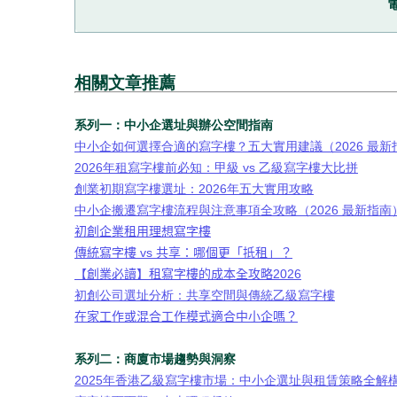
電
相關文章推薦
系列一：中小企選址與辦公空間指南
中小企如何選擇合適的寫字樓？五大實用建議（2026 最新
2026年租寫字樓前必知：甲級 vs 乙級寫字樓大比拼
創業初期寫字樓選址：2026年五大實用攻略
中小企搬遷寫字樓流程與注意事項全攻略（2026 最新指南
初創企業租用理想寫字樓
傳統寫字樓
vs
共享：哪個更「抵租」？
【創業必讀】租寫字樓的成本全攻略
2026
初創公司選址分析：共享空間與傳統乙級寫字樓
在家工作或混合工作模式適合中小企嗎？
系列二：商廈市場趨勢與洞察
2025年香港乙級寫字樓市場：中小企選址與租賃策略全解