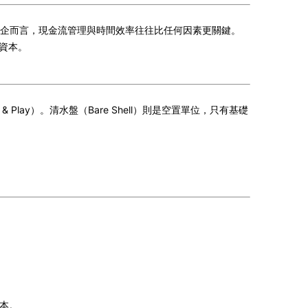
企而言，現金流管理與時間效率往往比任何因素更關鍵。
期資本。
Play）。清水盤（Bare Shell）則是空置單位，只有基礎
成本。