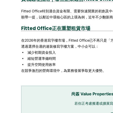
Fitted Office特別適合資金有限、需要快速開業的初
順帶一提，以鄰近中環核心區的上環為例，近年不少翻新商廈提供優質Fi
Fitted Office正在重塑租賃市場
在2026年的香港寫字樓市場，Fitted Office已不
透過選擇合適的連裝修寫字樓方案，中小企可以：
減少初期資金投入
•
縮短營運準備時間
•
提升空間使用效率
•
在競爭激烈的營商環境中，為業務發展爭取更大優勢。
尚簽 Value Pro
若你正考慮搬遷或擴展寫字