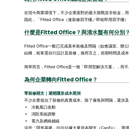
在現今商業環境下，不少企業面對的最大挑戰並非租金，而
因此，「Fitted Office（連裝修寫字樓／即租即用
什麼是Fitted Office？與清水盤有何分別
Fitted Office一般已完成基本裝修及間隔（如會議室、
結構，租客需自行設計及裝修，換而言之，前期時間及成本
簡單而言，Fitted Office是一個「即用型解決方案」，
為何企業轉向Fitted Office？
零裝修開支｜避開隱形成本黑洞
不少企業低估了裝修的真實成本。除了傢俬與間隔，還涉及
冷氣風口改動
•
消防系統調整
•
電力及網絡鋪線
•
這些「隱形基建」往往佔據大量資本開支（CapEx）。選擇F