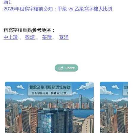
南)
2026年租寫字樓前必知：甲級 vs 乙級寫字樓大比拼
租寫字樓重點參考地區：
中上環
觀塘
荃灣
葵涌
、
、
、