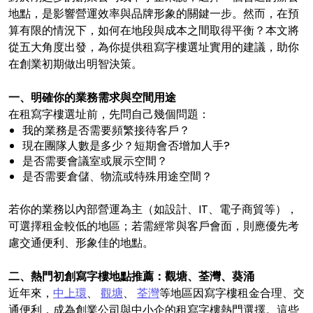
地點，是影響營運效率與品牌形象的關鍵一步。然而，在預
算有限的情況下，如何在地段與成本之間取得平衡？本文將
從五大角度出發，為你提供租寫字樓選址實用的建議，助你
在創業初期做出明智決策。
一、明確你的業務需求與空間用途
在租寫字樓選址前，先問自己幾個問題：
我的業務是否需要頻繁接待客戶？
現在團隊人數是多少？短期會否增加人手?
是否需要會議室或展示空間？
是否需要倉儲、物流或特殊用途空間？
若你的業務以內部營運為主（如設計、IT、電子商貿等），
可選擇租金較低的地區；若需經常與客戶會面，則應優先考
慮交通便利、形象佳的地點。
二、熱門初創寫字樓地點推薦：觀塘、荃灣、葵涌
近年來，
中上環
、
觀塘
、
荃灣
等地區因寫字樓租金合理、交
通便利，成為創業公司與中小企的租寫字樓熱門選擇。這些