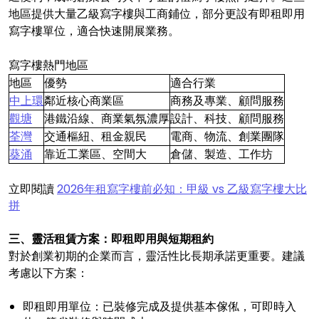
地區提供大量乙級寫字樓與工商鋪位，部分更設有即租即用
寫字樓單位，適合快速開展業務。
寫字樓熱門地區
地區
優勢
適合行業
中上環
鄰近核心商業區
商務及專業、顧問服務
觀塘
港鐵沿線、商業氣氛濃厚
設計、科技、顧問服務
荃灣
交通樞紐、租金親民
電商、物流、創業團隊
葵涌
靠近工業區、空間大
倉儲、製造、工作坊
立即閱讀
2026年租寫字樓前必知：甲級 vs 乙級寫字樓大比
拼
三、靈活租賃方案：即租即用與短期租約
對於創業初期的企業而言，靈活性比長期承諾更重要。建議
考慮以下方案：
即租即用單位：已裝修完成及提供基本傢俬，可即時入