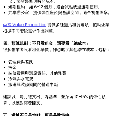
伙，節省裝修與時間成本。
短期租約：如 6–12 個月，適合試點或過渡期使用。
共享辦公室：提供彈性座位與會議空間，適合初創團隊。
尚簽 Value Properties
提供多種靈活租賃選項，協助企業
根據不同階段需求作出調整。
四、預算規劃：不只看租金，還要看「總成本」
很多創業者只看租金單價，卻忽略了其他潛在成本，包括：
管理費與差餉
按金
裝修費用與還原責任、其他雜費
冷氣與水電費
搬遷與裝修期間的營運中斷
建議以「每月總支出」為基準，並預留 10–15% 的彈性預
算，以應對突發開支。
五、選址不只是地點，更是品牌策略