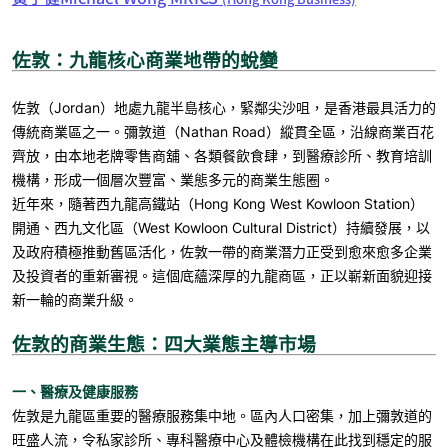
佐敦：九龍核心商業地帶的蛻變
佐敦（
Jordan
）地處九龍半島核心，緊鄰尖沙咀，是香港最具活力的
傳統商業區之一。彌敦道（
Nathan Road
）縱貫全區，沿線商業百花
齊放，由本地老牌零售商舖、各類餐飲食肆，到醫療診所、教育培訓
機構，形成一個層次豐富、業態多元的商業生態圈。
近年來，隨著西九龍高鐵站（
Hong Kong West Kowloon Station
）
開通、西九文化區（
West Kowloon Cultural District
）持續發展，以
及政府積極推動舊區活化，佐敦一帶的商業潛力正受到愈來愈多企業
及投資者的重新審視。這個底蘊深厚的九龍商區，正以嶄新面貌迎接
新一輪的商業升級。
佐敦的商業生態：四大業態主導市場
一、醫療及健康服務
佐敦是九龍區重要的醫療服務集中地。區內人口密集，加上彌敦道的
旺盛人流，令私家診所、專科醫療中心及體檢機構在此找到穩定的服