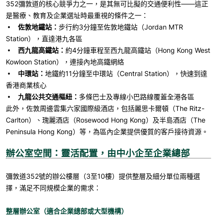
352
彌敦道的核心競爭力之一，是其無可比擬的交通便利性
——
這正
是醫療、教育及企業選址時最重視的條件之一：
佐敦地鐵站：
步行約
3
分鐘至佐敦地鐵站（
Jordan MTR
•
Station
），直達港九各區
西九龍高鐵站：
約
4
分鐘車程至西九龍高鐵站（
Hong Kong West
•
Kowloon Station
），連接內地高鐵網絡
中環站：
地鐵約
11
分鐘至中環站（
Central Station
），快速到達
•
香港商業核心
九龍公共交通樞紐：
多條巴士及專線小巴路線覆蓋全港各區
•
此外，佐敦周邊雲集六家國際級酒店，包括麗思卡爾頓（
The Ritz-
Carlton
）、瑰麗酒店（
Rosewood Hong Kong
）及半島酒店（
The
Peninsula Hong Kong
）等，為區內企業提供優質的客戶接待資源。
辦公室空間：靈活配置，由中小企至企業總部
彌敦道352號的辦公樓層（
3
至
10
樓）提供整層及細分單位兩種選
擇，滿足不同規模企業的需求：
整層辦公室（適合企業總部或大型機構）