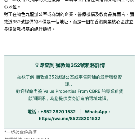
心地位。
對正在物色九龍辦公室或商舖的企業、醫療機構及教育品牌而言，彌
敦道352號提供的不僅是一個地址，而是一個在香港商業核心區建立
長遠業務根基的絕佳機遇。
立即查詢 彌敦道352號租務詳情
如欲了解 彌敦道352號辦公室或零售商舖的最新租務資
訊，
歡迎聯絡尚簽 Value Properties From CBRE 的專業租賃
顧問團隊，為您提供度身訂造的選址建議。
電話：+852 2820 1532
|
WhatsApp：
https://wa.me/85228201532
*
一切以合約為準