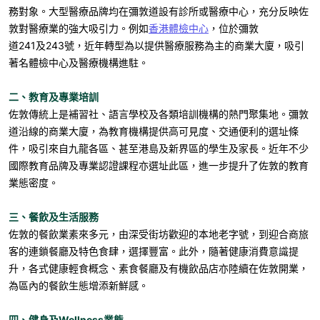
務對象。大型醫療品牌均在彌敦道設有診所或醫療中心，充分反映佐
敦對醫療業的強大吸引力。例如
香港體檢中心
，位於
彌敦
道
241
及
243
號，近年轉型為以提供醫療服務為主的商業大廈，吸引
著名體檢中心及醫療機構進駐。
二、教育及專業培訓
佐敦傳統上是補習社、語言學校及各類培訓機構的熱門聚集地。彌敦
道沿線的商業大廈，為教育機構提供高可見度、交通便利的選址條
件，吸引來自九龍各區、甚至港島及新界區的學生及家長。近年不少
國際教育品牌及專業認證課程亦選址此區，進一步提升了佐敦的教育
業態密度。
三、餐飲及生活服務
佐敦的餐飲業素來多元，由深受街坊歡迎的本地老字號，到迎合商旅
客的連鎖餐廳及特色食肆，選擇豐富。此外，隨著健康消費意識提
升，各式健康輕食概念、素食餐廳及有機飲品店亦陸續在佐敦開業，
為區內的餐飲生態增添新鮮感。
四、健身及
Wellness
業態