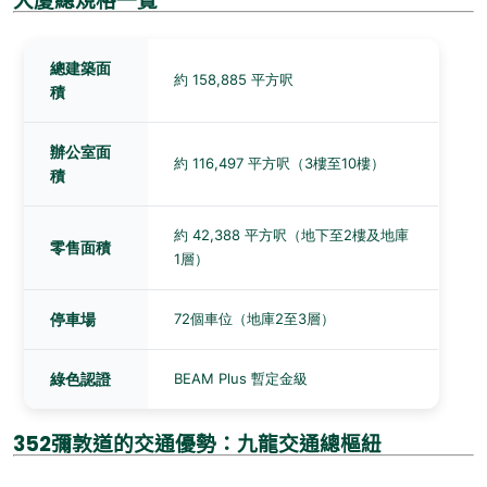
大廈總規格一覽
總建築面
約 158,885 平方呎
積
辦公室面
約 116,497 平方呎（3樓至10樓）
積
約 42,388 平方呎（地下至2樓及地庫
零售面積
1層）
停車場
72個車位（地庫2至3層）
綠色認證
BEAM Plus 暫定金級
352
彌敦道的交通優勢：九龍交通總樞紐