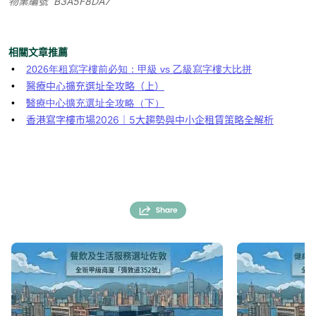
物業編號
B3A5F8DA7
相關文章推薦
•
2026年租寫字樓前必知：甲級 vs 乙級寫字樓大比拼
•
醫療中心擴充選址全攻略（上）
•
醫療中心擴充選址全攻略（下）
香港寫字樓市場
2026
｜
5
大趨勢與中小企租賃策略全解析
•