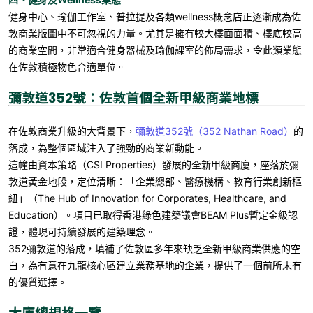
健身中心、瑜伽工作室、普拉提及各類
wellness
概念店正逐漸成為佐
敦商業版圖中不可忽視的力量。尤其是擁有較大樓面面積、樓底較高
的商業空間，非常適合健身器械及瑜伽課室的佈局需求，令此類業態
在佐敦積極物色合適單位。
彌敦道352號：佐敦首個全新甲級商業地標
在佐敦商業升級的大背景下，
彌敦道352號（
352 Nathan Road
）
的
落成，為整個區域注入了強勁的商業新動能。
這幢由資本策略（
CSI Properties
）發展的全新甲級商廈，座落於彌
敦道黃金地段，定位清晰：「企業總部、醫療機構、教育行業創新樞
紐」（
The Hub of Innovation for Corporates, Healthcare, and
Education
）。項目已取得香港綠色建築議會
BEAM Plus
暫定金級認
證，體現可持續發展的建築理念。
352
彌敦道的落成，填補了佐敦區多年來缺乏全新甲級商業供應的空
白，為有意在九龍核心區建立業務基地的企業，提供了一個前所未有
的優質選擇。