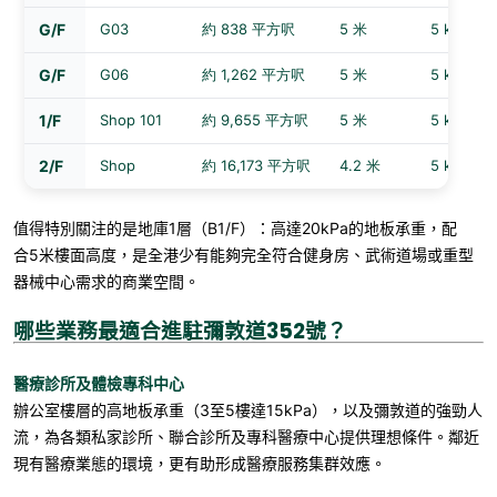
G/F
G03
約 838 平方呎
5 米
5 kPa
G/F
G06
約 1,262 平方呎
5 米
5 kPa
1/F
Shop 101
約 9,655 平方呎
5 米
5 kPa
2/F
Shop
約 16,173 平方呎
4.2 米
5 kPa
值得特別關注的是地庫
1
層（
B1/F
）：高達
20kPa
的地板承重，配
合
5
米樓面高度，是全港少有能夠完全符合健身房、武術道場或重型
器械中心需求的商業空間。
哪些業務最適合進駐彌敦道352號？
醫療診所及體檢專科中心
辦公室樓層的高地板承重（
3
至
5
樓達
15kPa
），以及彌敦道的強勁人
流，為各類私家診所、聯合診所及專科醫療中心提供理想條件。鄰近
現有醫療業態的環境，更有助形成醫療服務集群效應。