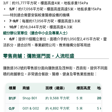
3/F
：約
15,777
平方呎，樓面高度
4
米，地板承重
15kPa
5/F
：
約
17,056
平方呎，樓面高度高達
5
米，地板承重
15kPa
•
——
特別適合需要安裝較重醫療設備的機構
7-9/F
：
每層約
17,056
平方呎，樓面高度
3.8
米
•
10/F
：
約
16,044
平方呎，樓面高度
4.3
米
•
細分辦公室單位（適合中小企及專業人士）
6/F
：
提供
11
個獨立單位，面積介乎約
1,050
至
2,415
平方呎，靈
•
活拆分，適合診所、專業顧問公司、教育機構分部等用途
零售商舖：彌敦道門面，人流旺盛
彌敦道352號的零售部分面向彌敦道及茂林街、西貢街，提供不同面
積的商舖單位，非常適合餐飲、醫療、健身及零售業態進駐：
樓層
商舖
面積（建築）
樓面高度
地板承重
B1/F
Shop B01
約 9,568 平方呎
5 米
20 kPa
G/F
G01 & G02
約 4,892 平方呎
5 米
5 kPa