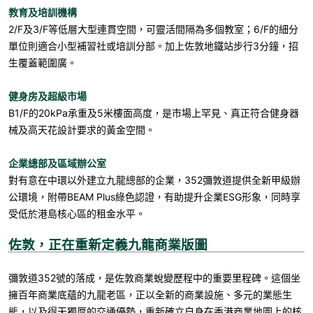
教育及培訓機構
2/F
及
3/F
等低層大型連貫空間，可靈活間隔為多個教室；
6/F
的細分
單位則適合小型補習社或培訓分部。加上佐敦地鐵站步行
3
分鐘，招
生覆蓋範圍廣。
健身房及超級市場
B1/F
的
20kPa
承重及
5
米樓面高度，是市場上罕見、真正符合健身器
械及高天花設計要求的黃金空間。
企業總部及區域辦公室
對有意在中環以外建立九龍總部的企業，
352
彌敦道提供全新甲級辦
公環境，附帶
BEAM Plus
綠色認證，有助提升企業
ESG
形象，同時享
受低於港島核心區的租金水平。
佐敦，正在重新定義九龍商業版圖
彌敦道352號的落成，是佐敦商業蛻變歷程中的重要里程碑。這個坐
擁百年商業底蘊的九龍老區，正以全新的商業設施、多元的業態生
態，以及得天獨厚的交通優勢，重新確立自身在香港商業地圖上的核