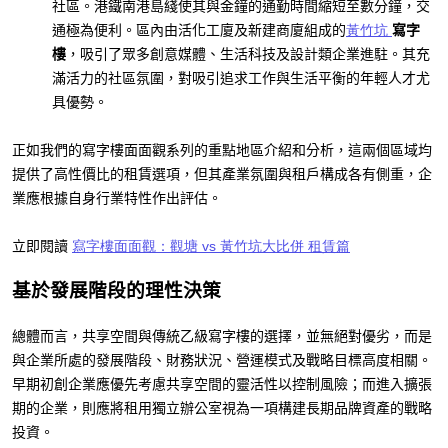
社區。港鐵南港島綫使其與金鐘的通勤時間縮短至數分鐘，交
通極為便利。區內由活化工廈及新建商廈組成的
黃竹坑
寫字
樓
，吸引了眾多創意媒體、生活科技及設計類企業進駐。其充
滿活力的社區氛圍，對吸引追求工作與生活平衡的年輕人才尤
具優勢。
正如我們的寫字樓面面觀系列的重點地區介紹和分析，這兩個區域均
提供了高性價比的租賃選項，但其產業氛圍與租戶構成各有側重，企
業應根據自身行業特性作出評估。
立即閱讀
寫字樓面面觀：觀塘 vs 黃竹坑大比併 租賃篇
基於發展階段的理性決策
總體而言，共享空間與傳統乙級寫字樓的選擇，並無絕對優劣，而是
與企業所處的發展階段、財務狀況、營運模式及戰略目標高度相關。
早期初創企業應優先考慮共享空間的靈活性以控制風險；而進入擴張
期的企業，則應將租用獨立辦公室視為一項構建長期品牌資產的戰略
投資。