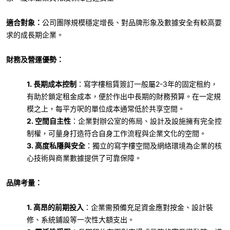
適合對象：
公司團隊規模穩定增長、對品牌形象及數據安全有較高要
求的成長期企業。
財務及營運優勢：
1. 長期成本控制
：寫字樓租賃簽訂一般屬
2-3
年的固定租約，
有助於鎖定租金成本，便於作出中長期的財務預算。在一定規
模之上，每平方呎的單位成本通常低於共享空間。
2. 空間自主性
：企業對辦公室的佈局、設計及設施擁有完全控
制權，可量身打造符合自身工作流程與企業文化的空間。
3. 高度私隱與安全
：獨立的寫字樓空間及網絡環境為企業的核
心技術與商業數據提供了可靠保障。
品牌考量：
1. 高昂的前期投入
：企業需預備充足資金應對按金、設計裝
修、系統鋪設等一次性大額支出。