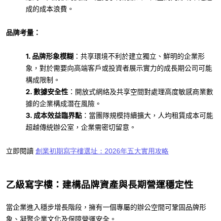
成的成本浪費。
品牌考量：
1. 品牌形象模糊
：共享環境不利於建立獨立、鮮明的企業形
象，對於需要向高端客戶或投資者展示實力的成長期公司可能
構成限制。
2. 數據安全性
：開放式網絡及共享空間對處理高度敏感商業數
據的企業構成潛在風險。
3. 成本效益臨界點
：當團隊規模持續擴大，人均租賃成本可能
超越傳統辦公室，企業需密切留意。
立即閱讀
創業初期寫字樓選址：2026年五大實用攻略
乙級寫字樓：建構品牌資產與長期營運穩定性
當企業進入穩步增長階段，擁有一個專屬的辦公空間可鞏固品牌形
象、凝聚企業文化及保障營運安全。