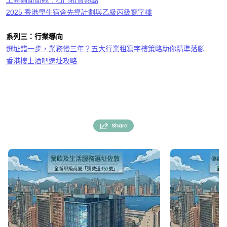
工商鋪面面觀：石門租賃熱點
2025 香港學生宿舍先導計劃與乙級丙級寫字樓
系列三：行業導向
選址錯一步，業務慢三年？五大行業租寫字樓策略助你精準落腳
香港樓上酒吧選址攻略