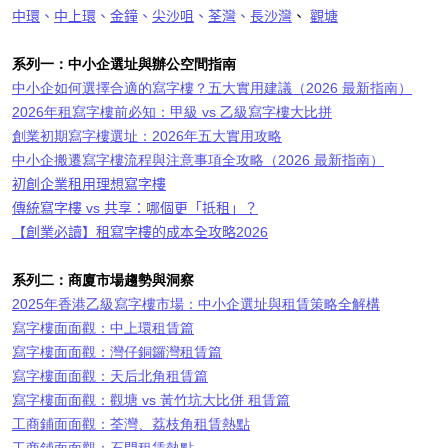
中環
、
中上環
、
金鐘
、
尖沙咀
、
荃灣
、
長沙灣
、
觀塘
系列一：中小企選址與辦公空間指南
中小企如何選擇合適的寫字樓？五大實用建議（2026 最新指南）
2026年租寫字樓前必知：甲級 vs 乙級寫字樓大比拼
創業初期寫字樓選址：2026年五大實用攻略
中小企搬遷寫字樓流程與注意事項全攻略（2026 最新指南）
初創企業租用理想寫字樓
傳統寫字樓
vs
共享：哪個更「抵租」？
【創業必讀】租寫字樓的成本全攻略
2026
系列二：商廈市場趨勢與洞察
2025年香港乙級寫字樓市場：中小企選址與租賃策略全解構
寫字樓面面觀：中上環租賃篇
寫字樓面面觀：灣仔銅鑼灣租賃篇
寫字樓面面觀：天后北角租賃篇
寫字樓面面觀：觀塘 vs 黃竹坑大比併 租賃篇
工商鋪面面觀：荃灣、荔枝角租賃熱點