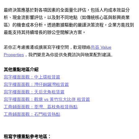
最終決策應基於對各項因素的全面量化評估，包括人均成本效益分
析、現金流影響評估，以及對不同地點（如傳統核心區與新興商業
區）的機會成本分析。透過數據驅動的嚴謹決策流程，企業方能找到
最能支持其持續增長的辦公空間解決方案。
若你正考慮搬遷或擴展寫字樓空間，歡迎聯絡
尚簽 Value
Properties
，我們樂意為你提供免費諮詢與物業配對建議。
其他重點地區介紹
寫字樓面面觀：中上環租賃篇
寫字樓面面觀：灣仔銅鑼灣租賃篇
寫字樓面面觀：天后北角租賃篇
寫字樓面面觀：觀塘 vs 黃竹坑大比併 租賃篇
工商鋪面面觀：荃灣、荔枝角租賃熱點
工商鋪面面觀：石門租賃熱點
租寫字樓重點參考地區：