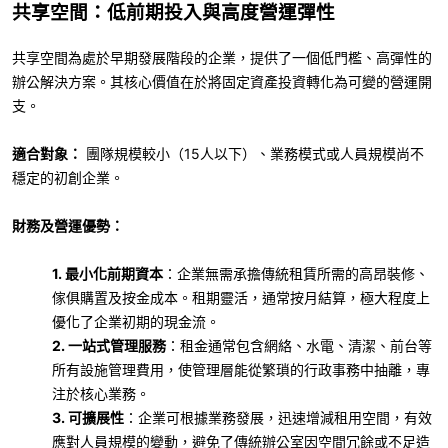
共享空間：低前期投入與高度營運彈性
共享空間為處於早期發展階段的企業，提供了一個低門檻、高彈性的
辦公解決方案。其核心價值在於將固定資產投資轉化為可變的營運開
支。
適合對象：
團隊規模較小（
15
人以下）、業務模式或人員規模尚不
穩定的初創企業。
財務及營運優勢：
1. 最小化前期資本
：企業無需承擔傳統租賃所需的高昂裝修、
傢俱購置及按金成本。租期靈活，通常按月結算，極大程度上
優化了企業初期的現金流。
2. 一站式管理服務
：租金通常包含網絡、水電、清潔、前台等
所有設施管理費用，使管理層能從繁瑣的行政事務中抽離，專
注於核心業務。
3. 可擴展性
：企業可根據業務發展，迅速增減租用空間，有效
應對人員規模的變動，避免了傳統辦公室因空間冗餘或不足造