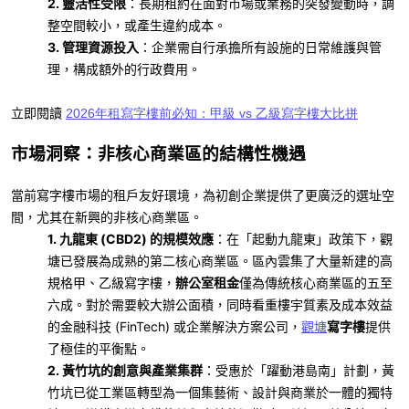
2. 靈活性受限
：長期租約在面對市場或業務的突發變動時，調
整空間較小，或產生違約成本。
3. 管理資源投入
：企業需自行承擔所有設施的日常維護與管
理，構成額外的行政費用。
立即閱讀
2026年租寫字樓前必知：甲級 vs 乙級寫字樓大比拼
市場洞察：非核心商業區的結構性機遇
當前寫字樓市場的租戶友好環境，為初創企業提供了更廣泛的選址空
間，尤其在新興的非核心商業區。
1. 九龍東
(CBD2)
的規模效應
：在「起動九龍東」政策下，觀
塘已發展為成熟的第二核心商業區。區內雲集了大量新建的高
規格甲、乙級寫字樓，
辦公室租金
僅為傳統核心商業區的五至
六成。對於需要較大辦公面積，同時看重樓宇質素及成本效益
的金融科技
(FinTech)
或企業解決方案公司，
寫字樓
提供
觀塘
了極佳的平衡點。
2. 黃竹坑的創意與產業集群
：受惠於「躍動港島南」計劃，黃
竹坑已從工業區轉型為一個集藝術、設計與商業於一體的獨特