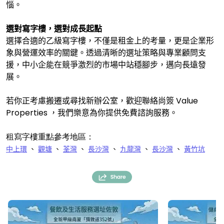
惱。
選對寫字樓，選對成長起點
選擇合適的乙級寫字樓，不僅是租金上的考量，更是企業形
象與營運效率的關鍵。透過清晰的選址策略與專業顧問支
援，中小企能在競爭激烈的市場中站穩腳步，邁向長遠發
展。
若你正考慮搬遷或尋找新辦公室，歡迎聯絡尚簽
Value
Properties
，我們樂意為你提供免費諮詢服務。
租寫字樓重點參考地區：
中上環
、
觀塘
、
荃灣
、
長沙灣
、
九龍灣
、
長沙灣
、
黃竹坑