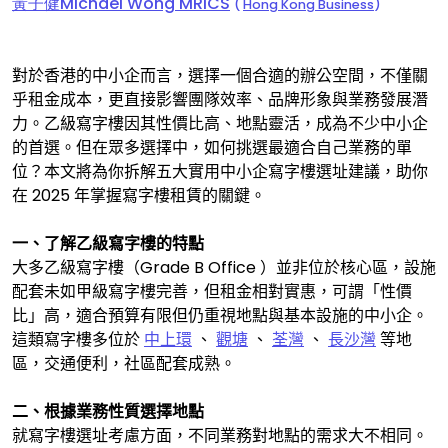
黃子健Michael Wong MRICS
(
Hong Kong Business
)
對於香港的中小企而言，選擇一個合適的辦公空間，不僅關
乎租金成本，更直接影響團隊效率、品牌形象與業務發展潛
力。乙級寫字樓因其性價比高、地點靈活，成為不少中小企
的首選。但在眾多選擇中，如何挑選最適合自己業務的單
位？本文將為你拆解五大實用中小企寫字樓選址建議，助你
在
2025
年掌握寫字樓租賃的關鍵。
一、了解乙級寫字樓的特點
大多乙級寫字樓（
Grade B Office
）並非位於核心區，設施
配套未如甲級寫字樓完善，但租金相對實惠，可謂「性價
比」高，適合預算有限但仍重視地點與基本設施的中小企。
這類寫字樓多位於
中上環
、
觀塘
、
荃灣
、
長沙灣
等地
區，交通便利，社區配套成熟。
二、根據業務性質選擇地點
就寫字樓選址考慮方面，不同業務對地點的需求大不相同。