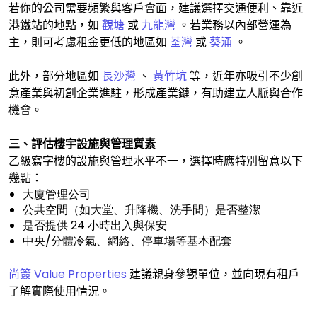
若你的公司需要頻繁與客戶會面，建議選擇交通便利、靠近
港鐵站的地點，如
觀塘
或
九龍灣
。若業務以內部營運為
主，則可考慮租金更低的地區如
荃灣
或
葵涌
。
此外，部分地區如
長沙灣
、
黃竹坑
等，近年亦吸引不少創
意產業與初創企業進駐，形成產業鏈，有助建立人脈與合作
機會。
三、評估樓宇設施與管理質素
乙級寫字樓的設施與管理水平不一，選擇時應特別留意以下
幾點：
大廈管理公司
公共空間（如大堂、升降機、洗手間）是否整潔
是否提供 24 小時出入與保安
中央/分體冷氣、網絡、停車場等基本配套
尚簽
Value Properties
建議親身參觀單位，並向現有租戶
了解實際使用情況。