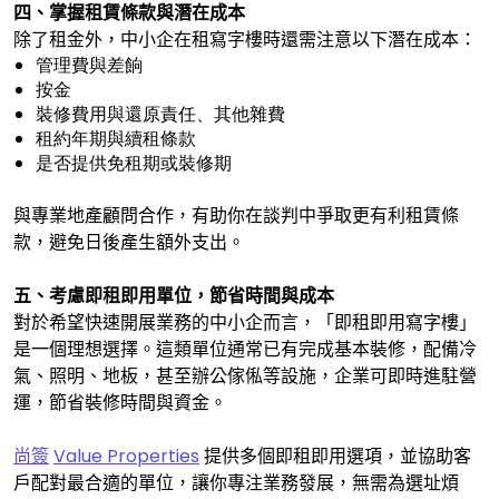
四、掌握租賃條款與潛在成本
除了租金外，中小企在租寫字樓時還需注意以下潛在成本：
管理費與差餉
按金
裝修費用與還原責任、其他雜費
租約年期與續租條款
是否提供免租期或裝修期
與專業地產顧問合作，有助你在談判中爭取更有利租賃條
款，避免日後產生額外支出。
五、考慮即租即用單位，節省時間與成本
對於希望快速開展業務的中小企而言，「即租即用寫字樓」
是一個理想選擇。這類單位通常已有完成基本裝修，配備冷
氣、照明、地板，甚至辦公傢俬等設施，企業可即時進駐營
運，節省裝修時間與資金。
尚簽
Value Properties
提供多個即租即用選項，並協助客
戶配對最合適的單位，讓你專注業務發展，無需為選址煩