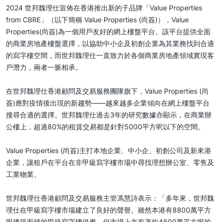
2024 世邦魏理仕宣佈在香港推出新的子品牌「Value Properties
from CBRE」（以下簡稱 Value Properties (尚簽)），Value
Properties(尚簽)為一個用戶友好的網上樓盤平台。該平台提供全面
的商業房地產樓盤選擇，以協助中小企及初創企業為其業務找到合適
的寫字樓空間，而世邦魏理仕一直致力於各個商業房地產領域實現客
戶潛力，兩者一脈相承。
在世邦魏理仕香港顧問及交易服務團隊旗下，Value Properties (尚
簽)應對疫情後出現的新趨勢——越來越多企業傾向在網上樓盤平台
搜尋合適的選擇。世邦魏理仕過去3年的研究數據亦顯示，在商業辦
公樓上，超過80%的租賃交易都是針對5000平方呎以下的空間。
Value Properties (尚簽)主打本地企業、中小企、初創公司及新來港
企業，讓租戶在平台在非甲級寫字樓市場中尋找理想辦公室、零售及
工業物業。
世邦魏理仕香港顧問及交易服務主管馮慧詩表示：「多年來，世邦魏
理仕在甲級寫字樓市場建立了良好的聲譽。雖然本港有8800萬平方
呎建築面積的甲級寫字樓供應，但市場上亦有著約4800萬平方呎的