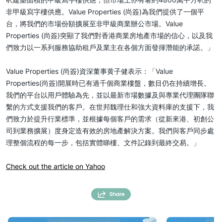
非甲級寫字樓供應。Value Properties (尚簽)為我們提供了一個平
台，將我們的市場份額擴展至非甲級商業辦公市場。Value
Properties (尚簽)突顯了我們對香港商業房地產市場的信心，以及我
們致力以一系列服務協助租戶及業主在各個方面發揮潛能的承諾。」
Value Properties (尚簽)資深董事黄子健表示：「Value
Properties(尚簽)開展時已有過千個商業樓盤，數目仍在持續增長。
我們的平台以用戶體驗為先，並以最新市場數據及與專業代理團隊聯
繫的方式支援我們的客戶。在世邦魏理仕和強大資料庫的支援下，我
們致力於提升行業標準，並根據每個客戶的需求（從新來港、初創公
司到業務擴展）度身定造有效的房地產解決方案。我們與客戶同步處
理整個流程的每一步，包括實體睇樓、文件記錄到最終交易。」
Check out the article on Yahoo