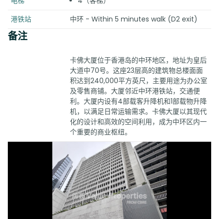
电梯
4（客梯）
港铁站
中环 - Within 5 minutes walk (D2 exit)
备注
卡佛大厦位于香港岛的中环地区，地址为皇后
大道中70号。这座23层高的建筑物总楼面面
积达到240,000平方英尺，主要用途为办公室
及零售商铺。大厦邻近中环港铁站，交通便
利。大厦内设有4部载客升降机和1部载物升降
机，以满足日常运输需求。卡佛大厦以其现代
化的设计和高效的空间利用，成为中环区内一
个重要的商业枢纽。