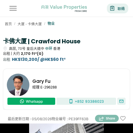
联络
首页
大厦 - 卡佛大厦
物业
/
/
卡佛大厦 | Crawford House
高层,
70号
皇后大道中
中环
香港
出租 |
大约
2,170 ft²(G)
HK$130,200/ @HK$60 ft²
出租
:
Gary Fu
经理
E-296288
Whatsapp
+852
93386023
最后更新日期
:
05/08/2026
物业编号
:
PE39FF63B