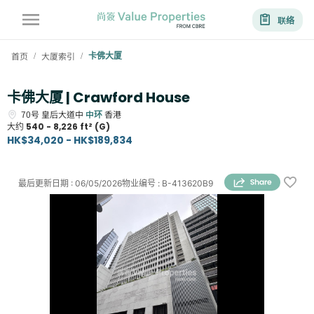
联络
首页
大厦索引
卡佛大厦
/
/
卡佛大厦 | Crawford House
70号
皇后大道中
中环
香港
大约
540 - 8,226 ft² (G)
HK$34,020 - HK$189,834
最后更新日期
:
06/05/2026
物业编号
:
B-413620B9