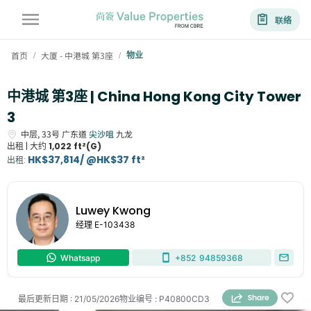
联络
首页
大厦 - 中港城 第3座
物业
/
/
中港城 第3座 | China Hong Kong City Tower
3
中层,
33号
广东道
尖沙咀
九龙
出租 |
大约
1,022 ft²(G)
HK$37,814/ @HK$37 ft²
出租
:
Luwey Kwong
经理
E-103438
Whatsapp
+852
94859368
最后更新日期
:
21/05/2026
物业编号
:
P40800CD3