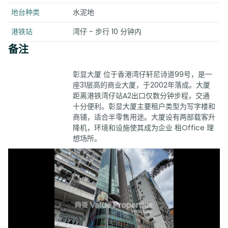
地台种类
水泥地
港铁站
湾仔 - 步行 10 分钟内
备注
彰显大厦 位于香港湾仔轩尼诗道99号，是一
座31层高的商业大厦，于2002年落成。大厦
距离港铁湾仔站A2出口仅数分钟步程，交通
十分便利。彰显大厦主要租户类型为写字楼和
商铺，适合半零售用途。大厦设有两部载客升
降机，环境和设施使其成为企业 租Office 理
想场所。