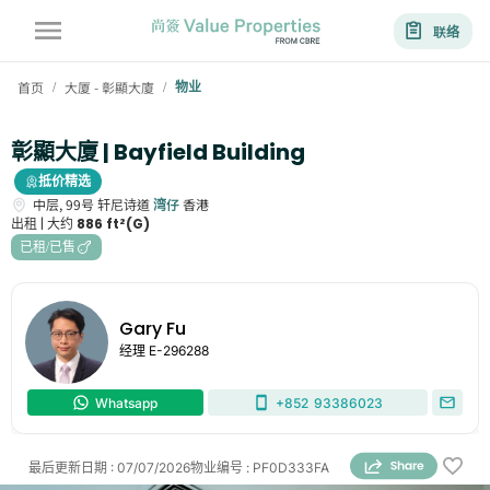
联络
首页
大厦 - 彰顯大廈
物业
/
/
彰顯大廈 | Bayfield Building
抵价精选
中层,
99号
轩尼诗道
湾仔
香港
出租 |
大约
886 ft²(G)
已租/已售
Gary Fu
经理
E-296288
Whatsapp
+852
93386023
最后更新日期
:
07/07/2026
物业编号
:
PF0D333FA