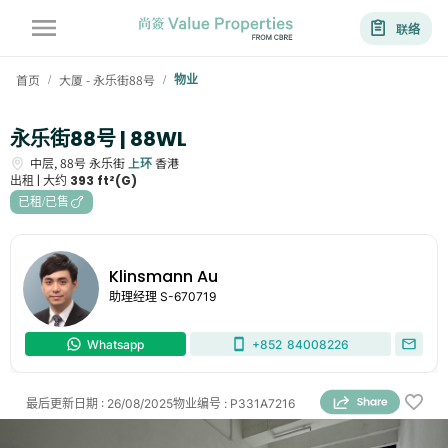
联络
首页
大厦 - 永乐街88号
物业
/
/
永乐街88号 | 88WL
中层,
88号
永乐街
上环
香港
出租 |
大约
393 ft²(G)
已租/已售
Klinsmann Au
助理经理
S-670719
Whatsapp
+852
84008226
最后更新日期
:
26/08/2025
物业编号
:
P331A7216