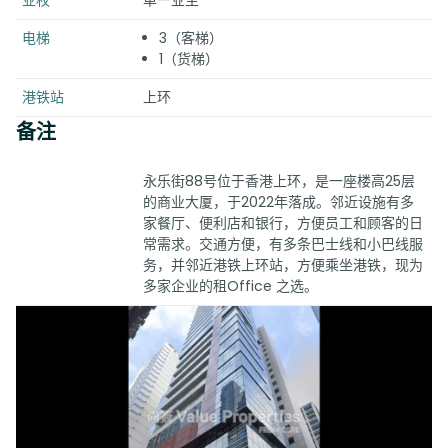
业权
单一业主
电梯
3（客梯）
1（货梯）
港铁站
上环
备注
永乐街88号位于香港上环，是一座楼高25层
的商业大厦，于2022年落成。邻近设施有多
家餐厅、便利店和银行，方便员工和顾客的日
常需求。交通方便，有多条巴士线和小巴线服
务，并邻近港铁上环站，方便乘坐港铁，现为
多家企业的租Office 之选。