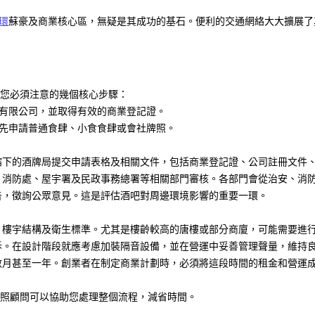
環
蘇豪及商業核心區，無疑是其成功的基石。便利的交通網絡大大擴展了
您必須注意的幾個核心步驟：
有限公司，並取得有效的商業登記證。
先申請普通食肆、小食食肆或會社牌照。
轄下的酒牌局提交申請表格及相關文件，包括商業登記證、公司註冊文件
、消防處、屋宇署及民政事務總署等相關部門審核。各部門會從治安、消
告，徵詢公眾意見。這是評估酒吧對周邊環境影響的重要一環。
、樓宇結構及衛生標準。尤其是樓齡較高的唐樓或部分商廈，可能需要進
訴。在設計階段就應考慮加裝隔音設備，並在營運中妥善管理聲量，維持
數月甚至一年。創業者在制定商業計劃時，必須將這段時間的租金和營運
牌照顧問可以協助您處理整個流程，減省時間。