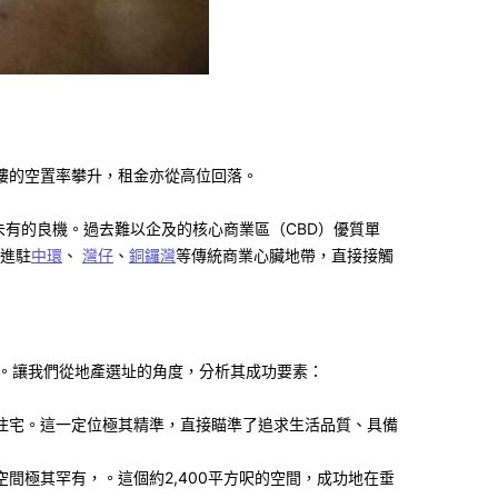
樓的空置率攀升，租金亦從高位回落。
未有的良機。過去難以企及的核心商業區（
CBD
）優質單
進駐
中環
、
灣仔
、
銅鑼灣
等傳統商業心臟地帶，直接接觸
。讓我們從地產選址的角度，分析其成功要素：
住宅。這一定位極其精準，直接瞄準了追求生活品質、具備
空間極其罕有，。這個約
2,400
平方呎的空間，成功地在垂