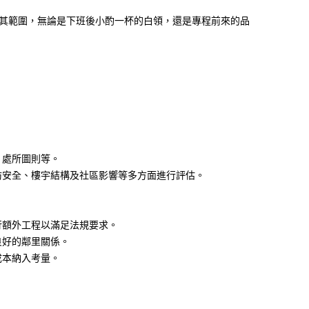
其範圍，無論是下班後小酌一杯的白領，還是專程前來的品
、處所圖則等。
防安全、樓宇結構及社區影響等多方面進行評估。
行額外工程以滿足法規要求。
良好的鄰里關係。
成本納入考量。