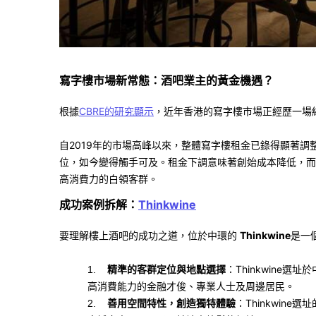
寫字樓市場新常態：酒吧業主的黃金機遇？
根據
CBRE
的研究顯示
，近年香港的寫字樓市場正經歷一場
自
2019
年的市場高峰以來，整體寫字樓租金已錄得顯著調
位，如今變得觸手可及。租金下調意味著創始成本降低，而
高消費力的白領客群。
成功案例拆解：
Thinkwine
要理解樓上酒吧的成功之道，位於中環的
Thinkwine
是一
精準的客群定位與地點選擇
：
Thinkwine
選址於
1.
高消費能力的金融才俊、專業人士及周邊居民。
善用空間特性，創造獨特體驗
：
Thinkwine
選址
2.