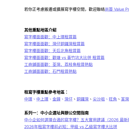
若你正考慮搬遷或擴展寫字樓空間，歡迎聯絡
尚簽 Value Pr
其他重點地區介紹
寫字樓面面觀：中上環租賃篇
寫字樓面面觀：灣仔銅鑼灣租賃篇
寫字樓面面觀：天后北角租賃篇
寫字樓面面觀：觀塘 vs 黃竹坑大比併 租賃篇
工商鋪面面觀：荃灣、荔枝角租賃熱點
工商鋪面面觀：石門租賃熱點
租寫字樓重點參考地區：
中環
、
中上環
、
金鐘
、
灣仔
、
銅鑼灣
、
尖沙咀
、
旺角
、
荃灣
系列一：中小企選址與辦公空間指南
中小企如何選擇合適的寫字樓？五大實用建議（2026 最新
2026年租寫字樓前必知：甲級 vs 乙級寫字樓大比拼