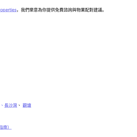
operties
，我們樂意為你提供免費諮詢與物業配對建議。
、
長沙灣
、
觀塘
指南）