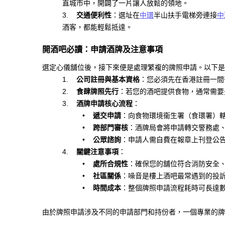
直城市中，開闢了一片讓人放鬆的領地。
交通便利性
：選址在
中環
半山扶手電梯旁連接
中
3.
酒客，都能輕鬆抵達。
開酒吧必讀：申請酒牌及注意事項
選定心儀舖位後，接下來便是處理繁複的牌照申請。以下是
公司註冊與基本資格
：您必須先在香港註冊一間
1.
食肆牌照先行
：若您的酒吧提供食物，通常需要
2.
酒牌申請核心流程
：
3.
遞交申請
：向食物環境衞生署（食環署）
•
跨部門審核
：酒牌局會將申請轉交警務處
•
公眾諮詢
：申請人需自費在報章上刊登公
•
關鍵注意事項
：
4.
處所合規性
：確保您的舖位符合消防安全
•
社區關係
：噪音是樓上酒吧最常遇到的投
•
時間成本
：整個牌照申請流程耗時可長達
•
由於牌照申請涉及不同的申請部門和持份者，一個專業的