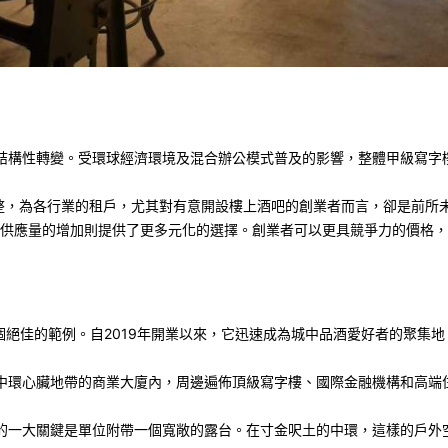
結構性轉變。受環球經濟環境及混合辦公模式普及的影響，整體甲級寫字
整，為各行業的租戶，尤其對有意開設樓上酒吧的創業者而言，卻是前所
供應量的增加則提供了更多元化的選擇。創業者可以更具競爭力的價格，
個絕佳的範例。自
2019
年開業以來，它迅速成為城中品酒愛好者的聚集地
中環心臟地帶的商業大廈內，周邊遍佈頂級寫字樓、國際金融機構和高端
的一大關鍵是單位附帶一個寬敞的露台。在寸金呎土的中環，這樣的戶外