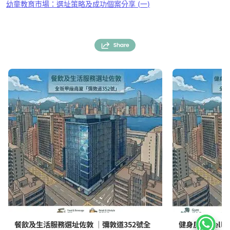
幼童教育市場：選址策略及成功個案分享
(
一
)
餐飲及生活服務選址佐敦 ｜彌敦道352號全
健身房及Well