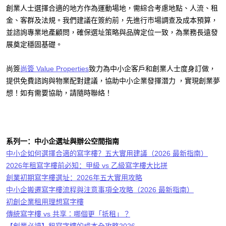
創業人士選擇合適的地方作為運動場地，需綜合考慮地點、人流、租
金、客群及法規。我們建議在簽約前，先進行市場調查及成本預算，
並諮詢專業地產顧問，確保選址策略與品牌定位一致，為業務長遠發
展奠定穩固基礎。
尚簽
致力為中小企客戶和創業人士度身訂做，
尚簽 Value Properties
提供免費諮詢與物業配對建議，協助中小企業發揮潛力 ，實現創業夢
想！如有需要協助，請隨時聯絡！
系列一：中小企選址與辦公空間指南
中小企如何選擇合適的寫字樓？五大實用建議（2026 最新指南）
2026年租寫字樓前必知：甲級 vs 乙級寫字樓大比拼
創業初期寫字樓選址：2026年五大實用攻略
中小企搬遷寫字樓流程與注意事項全攻略（2026 最新指南）
初創企業租用理想寫字樓
傳統寫字樓
vs
共享：哪個更「抵租」？