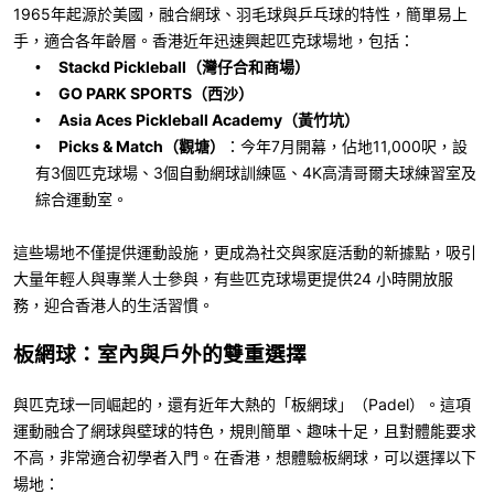
1965
年起源於美國，融合網球、羽毛球與乒乓球的特性，簡單易上
手，適合各年齡層。香港近年迅速興起匹克球場地，包括：
Stackd Pickleball
（灣仔合和商場）
•
GO PARK SPORTS
（西沙）
•
Asia Aces Pickleball Academy
（黃竹坑）
•
Picks & Match
（觀塘）
：今年
7
月開幕，佔地
11,000
呎，設
•
有
3
個匹克球場、
3
個自動網球訓練區、
4K
高清哥爾夫球練習室及
綜合運動室。
這些場地不僅提供運動設施，更成為社交與家庭活動的新據點，吸引
大量年輕人與專業人士參與，有些匹克球場更提供
24
小時開放服
務，迎合香港人的生活習慣。
板網球：室內與戶外的雙重選擇
與匹克球一同崛起的，還有近年大熱的「板網球」（
Padel
）。這項
運動融合了網球與壁球的特色，規則簡單、趣味十足，且對體能要求
不高，非常適合初學者入門。在香港，想體驗板網球，可以選擇以下
場地：