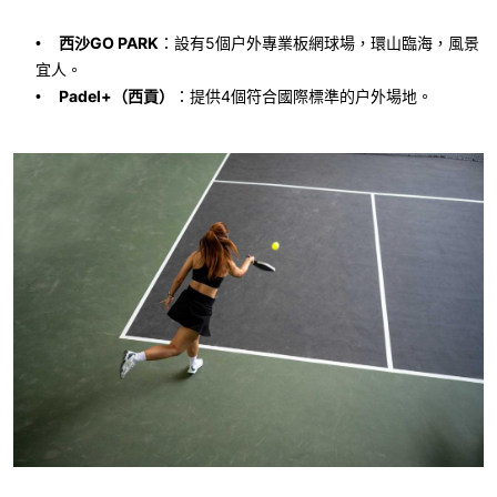
西沙
GO PARK
：設有
5
個户外專業板網球場，環山臨海，風景
•
宜人。
Padel+
（西貢）
：提供
4
個符合國際標準的户外場地。
•