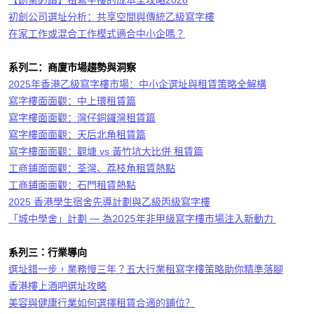
【創業必讀】租寫字樓的成本全攻略
2026
初創公司選址分析：共享空間與傳統乙級寫字樓
在家工作或混合工作模式適合中小企嗎？
系列二：商廈市場趨勢與洞察
2025年香港乙級寫字樓市場：中小企選址與租賃策略全解構
寫字樓面面觀：中上環租賃篇
寫字樓面面觀：灣仔銅鑼灣租賃篇
寫字樓面面觀：天后北角租賃篇
寫字樓面面觀：觀塘 vs 黃竹坑大比併 租賃篇
工商鋪面面觀：荃灣、荔枝角租賃熱點
工商鋪面面觀：石門租賃熱點
2025 香港學生宿舍先導計劃與乙級丙級寫字樓
「城中學舍」計劃
—
為
2025
年非甲級寫字樓市場注入新動力
系列三：行業導向
選址錯一步，業務慢三年？五大行業租寫字樓策略助你精準落腳
香港樓上酒吧選址攻略
美容與健康行業如何選擇租賃合適的鋪位？