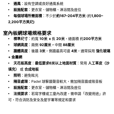
通風
：設有空調或良好通風系統
•
設施配套
：更衣室、儲物櫃、淋浴間及座位
•
每個球場所需面積
：不少於
約
167–204
平方米
(
約
1,800–
•
2,200
平方英尺
)
室內板網球場規格要求
標準尺寸
：約寬
10
米
x
長
20
米
，總面積 約
200
平方米
•
球網高度
：兩側
92
厘米，
中間
88
厘米
•
牆體高度
：後牆
3
米
，側牆最高可達
4
米
，通常採用
強化玻璃
•
+
金屬網
天花板高度
：
最低要求
6
米以上地面材質
：常用
人工草皮（沙
•
填充）
或
合成地板
照明
：避免眩光
•
隔音處理
：
Padel
球擊牆聲音較大，需加隔音牆或吸音板
•
設施配套
：更衣室、儲物櫃、淋浴間及座位
•
法規要求
：若寫字樓或工廈內改建，需申請「改變用途」許
•
可，符合消防及安全及屋宇署等規定和要求