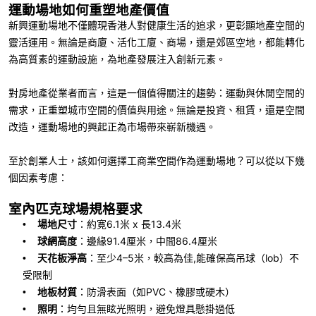
運動場地如何重塑地產價值
新興運動場地不僅體現香港人對健康生活的追求，更彰顯地產空間的
靈活運用。無論是商廈、活化工廈、商場，還是郊區空地，都能轉化
為高質素的運動設施，為地產發展注入創新元素。
對房地產從業者而言，這是一個值得關注的趨勢：運動與休閒空間的
需求，正重塑城市空間的價值與用途。無論是投資、租賃，還是空間
改造，運動場地的興起正為市場帶來嶄新機遇。
至於創業人士，該如何選擇工商業空間作為運動場地？可以從以下幾
個因素考慮：
室內匹克球場規格要求
場地尺寸
：約寛
6.1
米
x
長
13.4
米
•
球網高度
：邊緣
91.4
厘米，中間
86.4
厘米
•
天花板淨高
：至少
4–5
米，較高為佳
,
能確保高吊球（
lob
）不
•
受限制
地板材質
：防滑表面（如
PVC
、橡膠或硬木）
•
照明
：均勻且無眩光照明，避免燈具懸掛過低
•