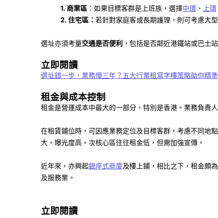
1. 商業區
：如果目標客群是上班族，選擇
中環
、
上環
2. 住宅區：
若針對家庭客或長期護理，則可考慮大型
選址亦須考量
交通是否便利
，包括是否鄰近港鐵站或巴士站
立即閱讀
選址錯一步，業務慢三年？五大行業租寫字樓策略助你精準
租金與成本控制
租金是營運成本中最大的一部分，特別是香港。業務負責人
在租賃鋪位時，可因應業務定位及目標客群，考慮不同地點
大，曝光度高。次核心區往往租金低，但需加強宣傳。
近年來，亦興起
銀座式商廈
及樓上鋪，相比之下，租金頗為
及服務業。
立即閱讀