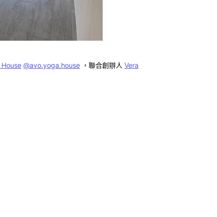
 House
@
avo.yoga.house
，聯合創辦人
Vera