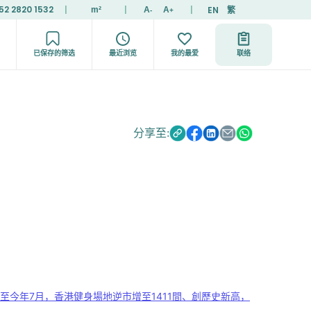
52 2820 1532
|
|
|
EN
繁
m²
A
A
-
+
已保存的筛选
最近浏览
我的最爱
联络
分享至:
至今年7月，香港健身場地逆市增至1411間、創歷史新高，