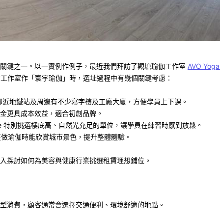
關鍵之一。以一實例作例子，最近我們拜訪了觀塘瑜伽工作室
AVO Yoga
備工作室作「寰宇瑜伽」時，選址過程中有幾個關鍵考慮：
鄰近地鐵站及周邊有不少寫字樓及工廠大廈，方便學員上下課。
金更具成本效益，適合初創品牌。
ie
特別挑選樓底高、自然光充足的單位，讓學員在練習時感到放鬆。
在做瑜伽時能欣賞城市景色，提升整體體驗。
入探討如何為美容與健康行業挑選租賃理想鋪位。
型消費，顧客通常會選擇交通便利、環境舒適的地點。