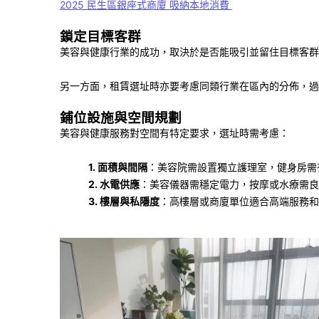
2025
民生區銀座式商廈 吸納本地消費
鎖定目標客群
美容與健康行業的成功，取決於是否能吸引並留住目標客群
另一方面，租賃選址時亦要考慮同類行業在區內的分佈，過
鋪位設施與空間規劃
美容與健康服務對空間有特定要求，選址時需考慮：
1. 面積與間隔
：美容院需設置獨立護理室，健身房需
2. 水電供應
：美容儀器需穩定電力，按摩或水療需良
3. 樓層與私隱度
：高樓層或商廈單位適合高端服務和