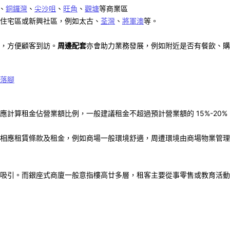
、
銅鑼灣
、
尖沙咀
、
旺角
、
觀塘
等商業區
住宅區或新興社區，例如
太古
、
荃灣
、
將軍澳
等。
，方便顧客到訪。
周邊配套
亦會助力業務發展，例如附近是否有餐飲、購
落腳
應計算租金佔營業額比例，一般建議租金不超過預計營業額的
15%-20%
相應租賃條款及租金，例如商場一般環境舒適，周遭環境由商場物業管理
吸引。而銀座式商廈一般意指樓高廿多層，租客主要從事零售或教育活動