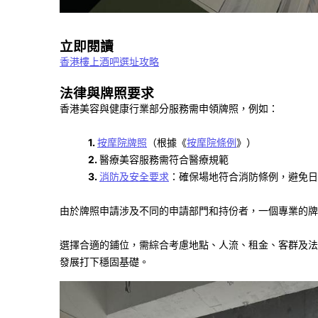
立即閱讀
香港樓上酒吧選址攻略
法律與牌照要求
香港美容與健康行業部分服務需申領牌照，例如：
1.
按摩院牌照
（根據《
按摩院條例
》）
2.
醫療美容服務需符合醫療規範
3.
消防及安全要求
：確保場地符合消防條例，避免
由於牌照申請涉及不同的申請部門和持份者，一個專業的
選擇合適的鋪位，需綜合考慮地點、人流、租金、客群及法
發展打下穩固基礎。