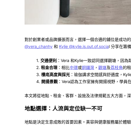
對於創業者或品牌擴張而言，選擇一個合適的鋪位是成功的
@vera_chanhy
和
Kylie @kylie.is.out.of.socia
l
分享在籌
1.
交通便利
：
Vera
和
Kylie
一致認同選擇觀塘，因為
2.
租金合理
：相比
或
，
及
荔枝角
的租
中環
銅鑼灣
觀塘
3.
樓底高度與採光
：瑜伽講求空間感與舒適度，
Kyl
4.
開揚景觀
：
Vera
認為工作室擁有開揚視野，學員
本文將從地點、租金、客群、設施及法律規範五大方面，深
地點選擇：人流與定位缺一不可
地點是決定生意成敗的首要因素。美容與健康服務屬於體驗