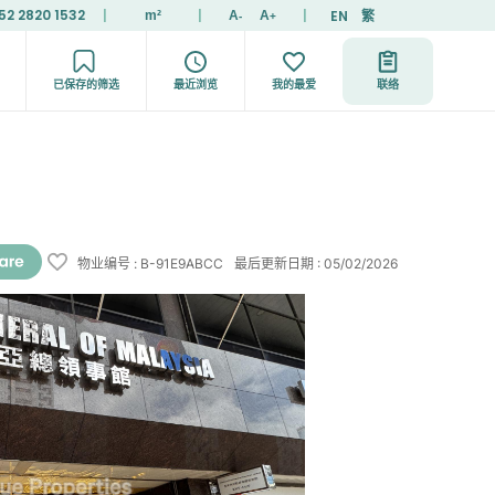
52 2820 1532
|
|
|
EN
繁
m²
A
A
-
+
已保存的筛选
最近浏览
我的最爱
联络
物业编号
:
B-91E9ABCC
最后更新日期
:
05/02/2026