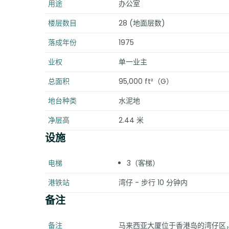
用途
办公室
楼层数目
28 (地面层数)
落成年份
1975
业权
单一业主
总面积
95,000 ft²（G）
地台种类
水泥地
净层高
2.44 米
设施
电梯
3（客梯）
港铁站
湾仔 - 步行 10 分钟内
备注
备注
马来西亚大厦位于香港岛的湾仔区