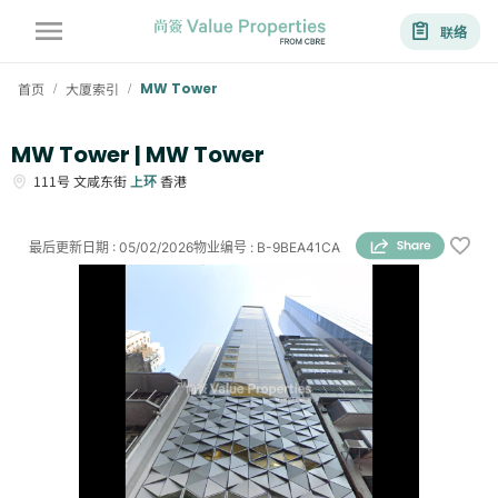
联络
首页
大厦索引
MW Tower
/
/
MW Tower | MW Tower
111号
文咸东街
上环
香港
最后更新日期
:
05/02/2026
物业编号
:
B-9BEA41CA