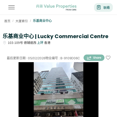
联络
首页
大厦索引
乐基商业中心
/
/
乐基商业中心 | Lucky Commercial Centre
103-109号
德辅道西
上环
香港
最后更新日期
:
05/02/2026
物业编号
:
B-9109D06C