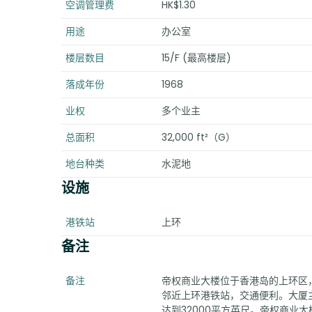
空调管理费
HK$1.30
用途
办公室
楼层数目
15/F (最高楼层)
落成年份
1968
业权
多个业主
总面积
32,000 ft²（G）
地台种类
水泥地
设施
港铁站
上环
备注
备注
帝权商业大楼位于香港岛的上环区，
邻近上环港铁站，交通便利。大厦
达到32000平方英尺。帝权商业