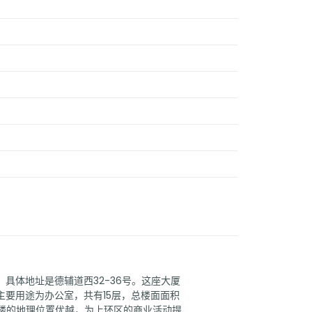
具体地址是德辅道西32-36号。这座大厦
主要用途为办公室，共有15层，总楼面面积
大楼的地理位置优越，为上环区的商业活动提