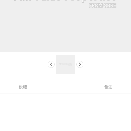
设施
备注