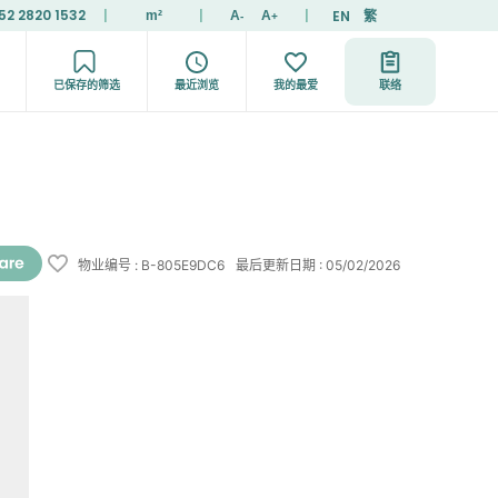
52 2820 1532
|
|
|
EN
繁
m²
A
A
-
+
已保存的筛选
最近浏览
我的最爱
联络
物业编号
:
B-805E9DC6
最后更新日期
:
05/02/2026