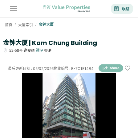
联络
首页
大厦索引
金钟大厦
/
/
金钟大厦 | Kam Chung Building
52-58号
谢斐道
湾仔
香港
最后更新日期
:
05/02/2026
物业编号
:
B-7C1E14B4