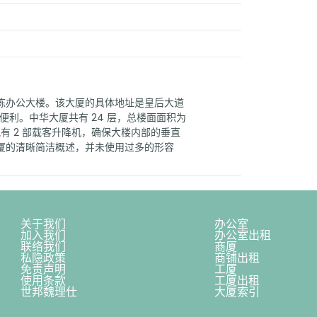
栋办公大楼。该大厦的具体地址是皇后大道
通便利。中华大厦共有 24 层，总楼面面积为
配有 2 部载客升降机，确保大楼内部的垂直
厦的清晰简洁概述，并未使用过多的形容
关于我们
办公室
加入我们
办公室出租
联络我们
商厦
私隐政策
商铺出租
免责声明
工厦
使用条款
工厦出租
世邦魏理仕
大厦索引