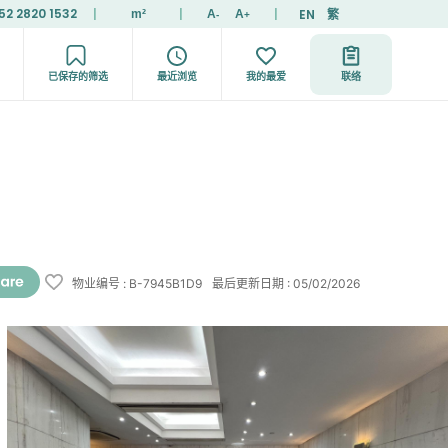
52 2820 1532
|
|
|
EN
繁
m²
A
A
-
+
已保存的筛选
最近浏览
我的最爱
联络
物业编号
:
B-7945B1D9
最后更新日期
:
05/02/2026