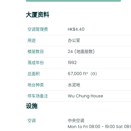
大厦资料
空调管理费
HK$4.40
用途
办公室
楼层数目
24 (地面层数)
落成年份
1992
总面积
67,000 ft²（G）
地台种类
水泥地
停车场备注
Wu Chung House
设施
空调
中央空调
Mon to Fri 08:00 - 19:00 Sat 08: