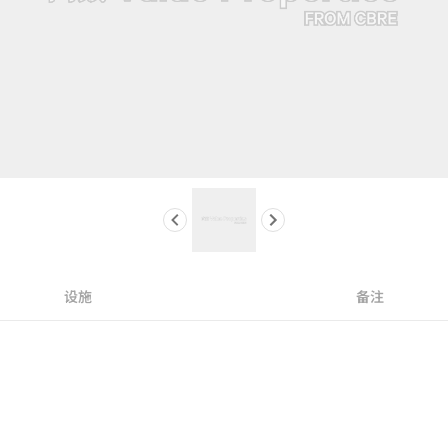
设施
备注