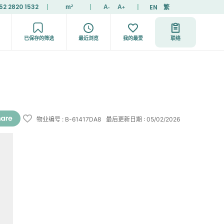
52 2820 1532
|
|
|
EN
繁
m²
A
A
-
+
已保存的筛选
最近浏览
我的最爱
联络
物业编号
:
B-61417DA8
最后更新日期
:
05/02/2026