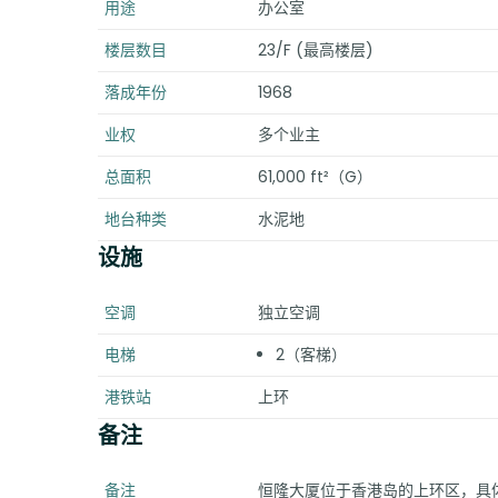
用途
办公室
楼层数目
23/F (最高楼层)
落成年份
1968
业权
多个业主
总面积
61,000 ft²（G）
地台种类
水泥地
设施
空调
独立空调
电梯
2（客梯）
港铁站
上环
备注
备注
恒隆大厦位于香港岛的上环区，具体