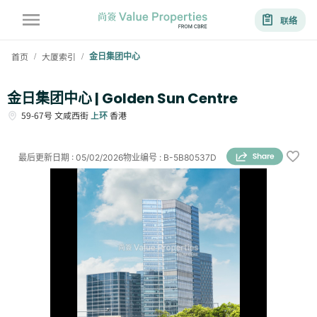
联络
首页
大厦索引
金日集团中心
/
/
金日集团中心 | Golden Sun Centre
59-67号
文咸西街
上环
香港
最后更新日期
:
05/02/2026
物业编号
:
B-5B80537D