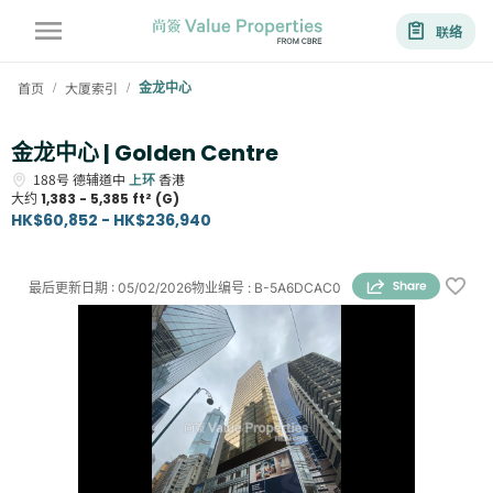
联络
首页
大厦索引
金龙中心
/
/
金龙中心 | Golden Centre
188号
德辅道中
上环
香港
大约
1,383 - 5,385 ft² (G)
HK$60,852 - HK$236,940
最后更新日期
:
05/02/2026
物业编号
:
B-5A6DCAC0