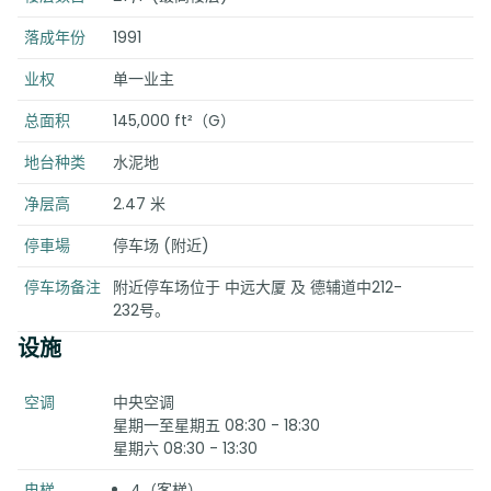
落成年份
1991
业权
单一业主
总面积
145,000 ft²（G）
地台种类
水泥地
净层高
2.47 米
停車場
停车场 (附近)
停车场备注
附近停车场位于 中远大厦 及 德辅道中212-
232号。
设施
空调
中央空调
星期一至星期五 08:30 - 18:30
星期六 08:30 - 13:30
电梯
4（客梯）