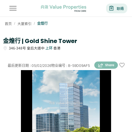
联络
首页
大厦索引
金煌行
/
/
金煌行 | Gold Shine Tower
346-348号
皇后大道中
上环
香港
最后更新日期
:
05/02/2026
物业编号
:
B-59D09AF5