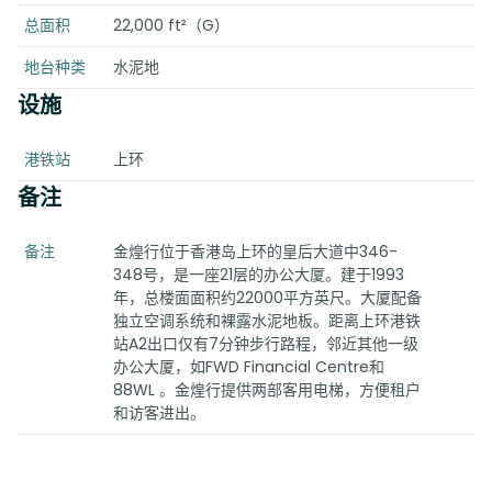
总面积
22,000 ft²（G）
地台种类
水泥地
设施
港铁站
上环
备注
备注
金煌行位于香港岛上环的皇后大道中346-
348号，是一座21层的办公大厦。建于1993
年，总楼面面积约22000平方英尺。大厦配备
独立空调系统和裸露水泥地板。距离上环港铁
站A2出口仅有7分钟步行路程，邻近其他一级
办公大厦，如FWD Financial Centre和
88WL 。金煌行提供两部客用电梯，方便租户
和访客进出。