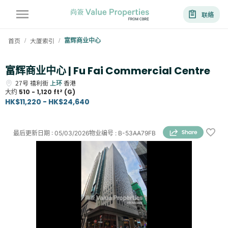
联络
首页
大厦索引
富辉商业中心
/
/
富辉商业中心 | Fu Fai Commercial Centre
27号
禧利街
上环
香港
大约
510 - 1,120 ft² (G)
HK$11,220 - HK$24,640
最后更新日期
:
05/03/2026
物业编号
:
B-53AA79FB