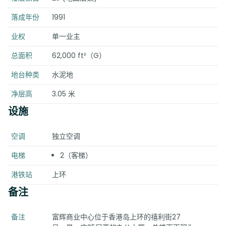
落成年份
1991
业权
单一业主
总面积
62,000 ft²（G）
地台种类
水泥地
净层高
3.05 米
设施
空调
独立空调
电梯
2（客梯）
港铁站
上环
备注
备注
富辉商业中心位于香港岛上环的禧利街27