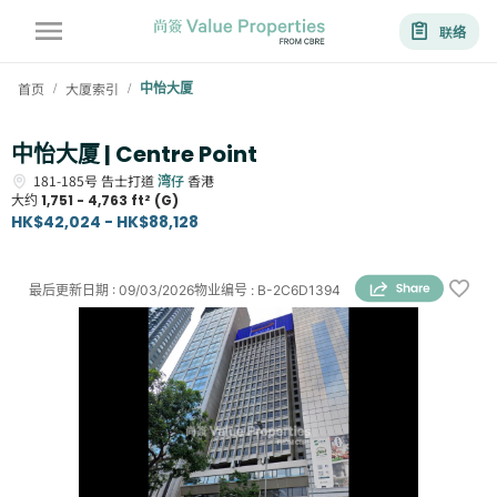
联络
首页
大厦索引
中怡大厦
/
/
中怡大厦 | Centre Point
181-185号
告士打道
湾仔
香港
大约
1,751 - 4,763 ft² (G)
HK$42,024 - HK$88,128
最后更新日期
:
09/03/2026
物业编号
:
B-2C6D1394