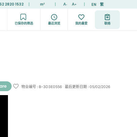
52 2820 1532
|
|
|
EN
繁
m²
A
A
-
+
已保存的筛选
最近浏览
我的最爱
联络
物业编号
:
B-3D3E0556
最后更新日期
:
05/02/2026