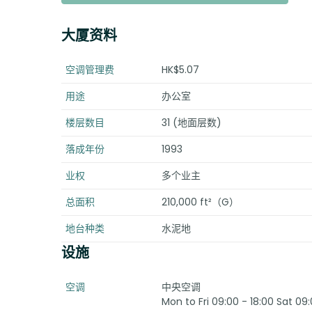
大厦资料
空调管理费
HK$5.07
用途
办公室
楼层数目
31 (地面层数)
落成年份
1993
业权
多个业主
总面积
210,000 ft²（G）
地台种类
水泥地
设施
空调
中央空调
Mon to Fri 09:00 - 18:00 Sat 09: