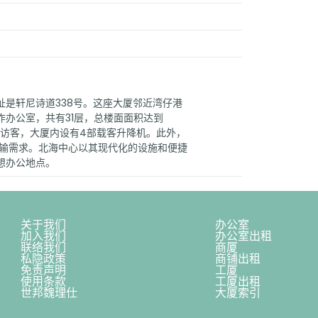
是轩尼诗道338号。这座大厦邻近湾仔港
办公室，共有31层，总楼面面积达到
工和访客，大厦内设有4部载客升降机。此外，
运输需求。北海中心以其现代化的设施和便捷
想办公地点。
关于我们
办公室
加入我们
办公室出租
联络我们
商厦
私隐政策
商铺出租
免责声明
工厦
使用条款
工厦出租
世邦魏理仕
大厦索引