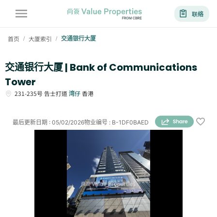
联络
首页
大厦索引
交通银行大厦
/
/
交通银行大厦 | Bank of Communications
Tower
231-235号
告士打道
湾仔
香港
最后更新日期
:
05/02/2026
物业编号
:
B-1DF0BAED