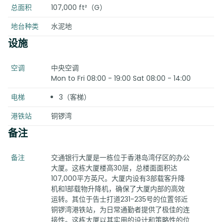
总面积
107,000 ft²（G）
地台种类
水泥地
设施
空调
中央空调
Mon to Fri 08:00 - 19:00 Sat 08:00 - 14:00
电梯
3（客梯）
港铁站
铜锣湾
备注
备注
交通银行大厦是一栋位于香港岛湾仔区的办公
大厦。这栋大厦楼高30层，总楼面面积达
107,000平方英尺。大厦内设有3部载客升降
机和1部载物升降机，确保了大厦内部的高效
运转。其位于告士打道231-235号的位置邻近
铜锣湾港铁站，为日常通勤者提供了极佳的连
接性。这栋大厦以其实用的设计和策略性的位