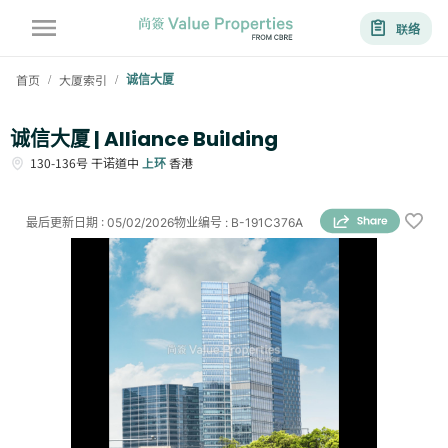
联络
首页
大厦索引
诚信大厦
/
/
诚信大厦 | Alliance Building
130-136号
干诺道中
上环
香港
最后更新日期
:
05/02/2026
物业编号
:
B-191C376A