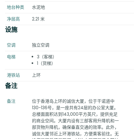
地台种类
水泥地
净层高
2.21 米
设施
空调
独立空调
电梯
3（客梯）
1（货梯）
港铁站
上环
备注
备注
位于香港岛上环的诚信大厦，位于干诺道中
130-136号，是一座共有24层的办公室大厦。
总楼面面积达到143,000平方英尺，提供充足
的商业空间。大厦内设有三部客用升降机和一
部货物升降机，确保垂直交通的效率。此外，
诚信大厦邻近上环港铁站，方便乘客前往。无