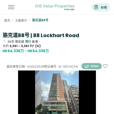
联络
首页
大厦索引
骆克道88号
/
/
骆克道88号 | 88 Lockhart Road
88号
骆克道
湾仔
香港
大约
3,361 - 3,361 ft² (G)
HK$4,336万 - HK$4,336万
最后更新日期
:
05/02/2026
物业编号
:
B-14D14CF6