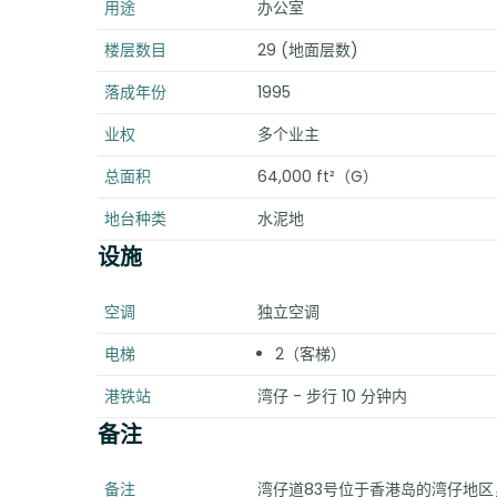
用途
办公室
楼层数目
29 (地面层数)
落成年份
1995
业权
多个业主
总面积
64,000 ft²（G）
地台种类
水泥地
设施
空调
独立空调
电梯
2（客梯）
港铁站
湾仔 - 步行 10 分钟内
备注
备注
湾仔道83号位于香港岛的湾仔地区