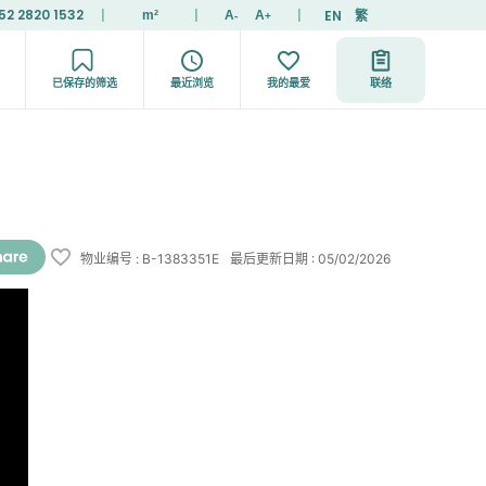
52 2820 1532
|
|
|
EN
繁
m²
A
A
-
+
已保存的筛选
最近浏览
我的最爱
联络
物业编号
:
B-1383351E
最后更新日期
:
05/02/2026