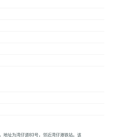
，地址为湾仔道83号，邻近湾仔港铁站。该