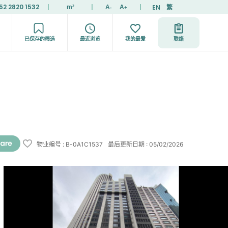
52 2820 1532
|
|
|
EN
繁
m²
A
A
-
+
已保存的筛选
最近浏览
我的最爱
联络
物业编号
:
B-0A1C1537
最后更新日期
:
05/02/2026