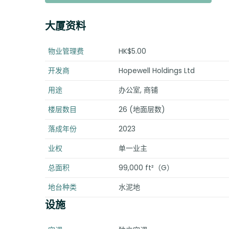
大厦资料
物业管理费
HK$5.00
开发商
Hopewell Holdings Ltd
用途
办公室, 商铺
楼层数目
26 (地面层数)
落成年份
2023
业权
单一业主
总面积
99,000 ft²（G）
地台种类
水泥地
设施