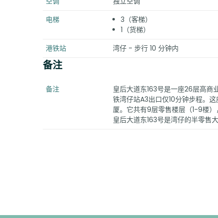
空调
独立空调
电梯
3（客梯）
1（货梯）
港铁站
湾仔 - 步行 10 分钟内
备注
备注
皇后大道东163号是一座26层高商业
铁湾仔站A3出口仅10分钟步程。
厦。它共有9层零售楼层（1-9楼
皇后大道东163号是湾仔的半零售