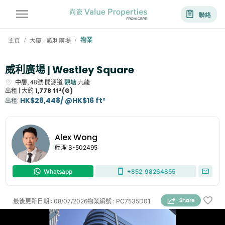
聯絡
主頁
大廈 - 威利廣場
物業
/
/
威利廣場 | Westley Square
中層,
48號
開源道
觀塘
九龍
出租 |
大約
1,778 ft²(G)
HK$28,448/ @HK$16 ft²
出租
:
Alex Wong
經理
S-502495
Whatsapp
+852
98264855
最後更新日期
:
08/07/2026
物業編號
:
PC7535D01