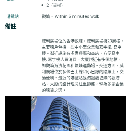
2（貨梯）
港鐵站
觀塘 - Within 5 minutes walk
備註
威利廣場位於香港觀塘，威利廣場擁23層樓，
主要租戶包括一些中小型企業和寫字樓, 寫字
樓。鄰近設施有多家餐廳和商店，方便寫字
樓, 寫字樓人員消費。大廈附近有多個地標，
如觀塘海濱花園和觀塘運動場。交通方面，威
利廣場位於多條巴士線和小巴線的路線上，交
通便利。最近的港鐵站是港鐵觀塘線的觀塘
站，大廈的設計理念注重節能，現為多家企業
的租賃之選。