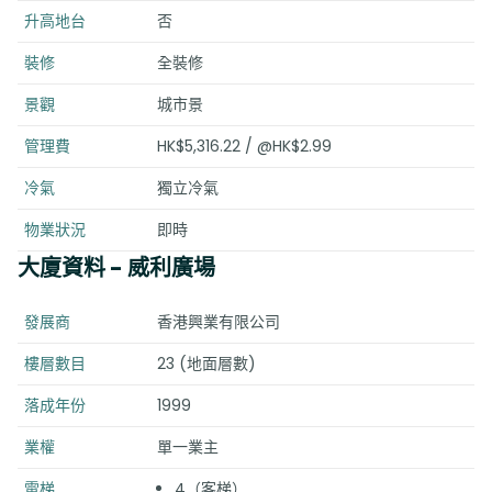
升高地台
否
裝修
全裝修
景觀
城市景
管理費
HK$5,316.22 / @HK$2.99
冷氣
獨立冷氣
物業狀況
即時
大廈資料
- 威利廣場
發展商
香港興業有限公司
樓層數目
23 (地面層數)
落成年份
1999
業權
單一業主
電梯
4（客梯）